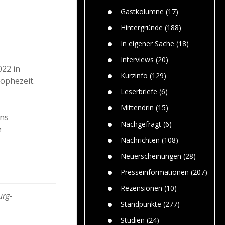
Paolo Mol
n
Gefährlic
Wolf fasz
Gastkolumne
(17)
Wolfs ge
dem Men
Hintergründe
(188)
Jim Bran
In eigener Sache
(18)
Warum W
Mensche
Interviews
(20)
gelegentl
022 in
Kurzinfo
(129)
rophezeit.
Dr. Frank
Die Jagd,
Leserbriefe
(6)
und die J
Mittendrin
(15)
rns
Nachgefragt
(6)
e
Nachrichten
(108)
Neuerscheinungen
(28)
Presseinformationen
(207)
Rezensionen
(10)
urg-
Standpunkte
(277)
Studien
(24)