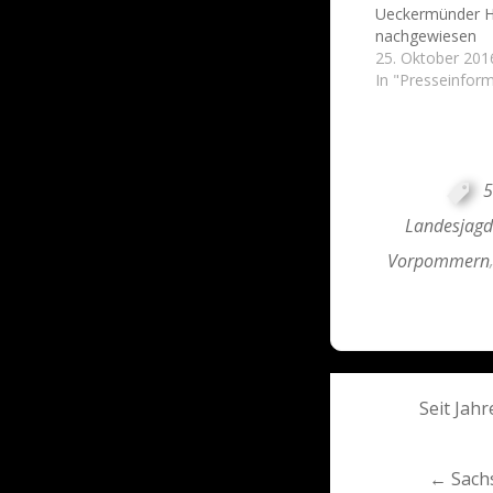
Ueckermünder H
nachgewiesen
25. Oktober 201
In "Presseinfor
5
Landesjag
Vorpommern
Post
Seit Jahr
navigati
← Sachs