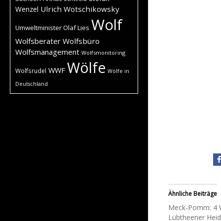
Ulrich Wotschikowsky
Wenzel
Wolf
Umweltminister Olaf Lies
Wolfsberater
Wolfsbüro
Wolfsmanagement
Wolfsmonitoring
Wölfe
WWF
Wolfsrudel
Wölfe in
Deutschland
Ähnliche Beiträge
Meck-Pomm: 4 W
Lübtheener Heide