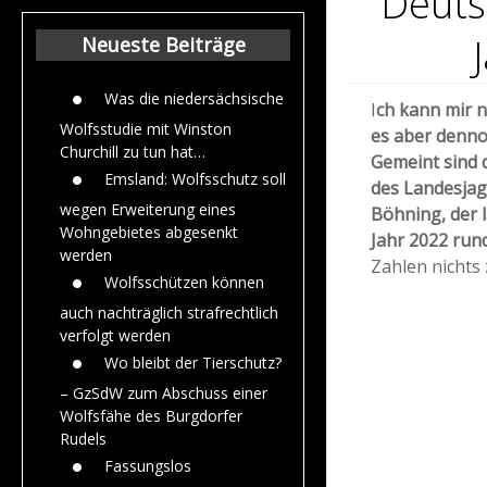
Deuts
Beiträge aus dem
Jahr 2015
Neueste Beiträge
Was die niedersächsische
I
ch kann mir n
Wolfsstudie mit Winston
es aber denno
Churchill zu tun hat…
Gemeint sind
Emsland: Wolfsschutz soll
des Landesja
wegen Erweiterung eines
Böhning, der 
Wohngebietes abgesenkt
Jahr 2022 run
werden
Zahlen nichts 
Wolfsschützen können
auch nachträglich strafrechtlich
verfolgt werden
Wo bleibt der Tierschutz?
– GzSdW zum Abschuss einer
Wolfsfähe des Burgdorfer
Rudels
Fassungslos