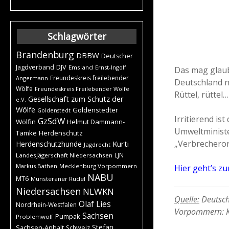
Schlagwörter
Brandenburg
DBBW
Deutscher
DJV
Jagdverband
Emsland
Ernst-Ingolf
Das mag glaube
Freundeskreis freilebender
Angermann
Deutschland ni
Wölfe
Freundeskreis Freilebender Wölfe
Rüttel, rüttel…
Gesellschaft zum Schutz der
e.V.
Wölfe
Goldenstedter
Goldenstedt
Irritierend i
GzSdW
Wölfin
Helmut Dammann-
Umweltminister
Tamke
Herdenschutz
„Verbrecherorg
Kurti
Herdenschutzhunde
Jagdrecht
LJN
Landesjägerschaft Niedersachsen
Markus Bathen
Mecklenburg Vorpommern
Hier geht’s z
NABU
MT6
Munsteraner Rudel
Niedersachsen
NLWKN
Quelle:
Deutsche
Olaf Lies
Nordrhein-Westfalen
Vorpommern: K
Sachsen
Pumpak
Problemwolf
Stefan
Sachsen-Anhalt
Schweiz