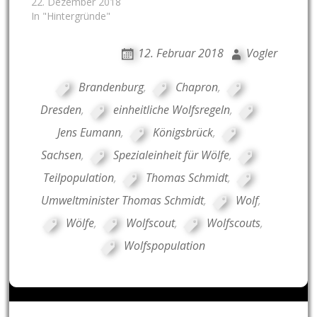
22. Dezember 2018
In "Hintergründe"
12. Februar 2018
Vogler
Brandenburg
,
Chapron
,
Dresden
,
einheitliche Wolfsregeln
,
Jens Eumann
,
Königsbrück
,
Sachsen
,
Spezialeinheit für Wölfe
,
Teilpopulation
,
Thomas Schmidt
,
Umweltminister Thomas Schmidt
,
Wolf
,
Wölfe
,
Wolfscout
,
Wolfscouts
,
Wolfspopulation