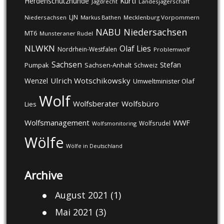
Kurti
Herdenschutzhunde
Jagdrecht
Landesjägerschaft
LJN
Niedersachsen
Markus Bathen
Mecklenburg Vorpommern
NABU
Niedersachsen
MT6
Munsteraner Rudel
NLWKN
Olaf Lies
Nordrhein-Westfalen
Problemwolf
Sachsen
Stefan
Pumpak
Sachsen-Anhalt
Schweiz
Ulrich Wotschikowsky
Wenzel
Umweltminister Olaf
Wolf
Wolfsberater
Wolfsbüro
Lies
Wolfsmanagement
WWF
Wolfsrudel
Wolfsmonitoring
Wölfe
Wölfe in Deutschland
Archive
August 2021
(1)
Mai 2021
(3)