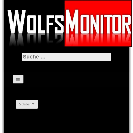
Suche
nach:
Sidebar