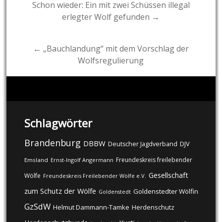
Post
Schon wieder: Ein mit zwei Schüssen illegal
erlegter Wolf gefunden →
navigation
← „Bauchlandung“ mit dem Vorschlag der
Wolfsregulierung
Schlagwörter
Brandenburg
DBBW
DJV
Deutscher Jagdverband
Freundeskreis freilebender
Emsland
Ernst-Ingolf Angermann
Gesellschaft
Wölfe
Freundeskreis Freilebender Wölfe e.V.
zum Schutz der Wölfe
Goldenstedter Wölfin
Goldenstedt
GzSdW
Helmut Dammann-Tamke
Herdenschutz