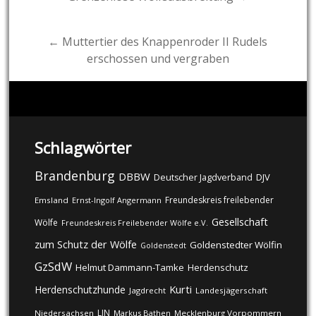
navigation
← Muttertier des Knappenroder II Rudels
erschossen und vergraben
Schlagwörter
Brandenburg
DBBW
DJV
Deutscher Jagdverband
Freundeskreis freilebender
Emsland
Ernst-Ingolf Angermann
Gesellschaft
Wölfe
Freundeskreis Freilebender Wölfe e.V.
zum Schutz der Wölfe
Goldenstedter Wölfin
Goldenstedt
GzSdW
Helmut Dammann-Tamke
Herdenschutz
Kurti
Herdenschutzhunde
Jagdrecht
Landesjägerschaft
LJN
Niedersachsen
Markus Bathen
Mecklenburg Vorpommern