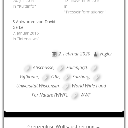
20. Juli 2019
18. November 2016
In "Kurzinfo"
In
"Presseinformationen"
3 Antworten von David
Gerke
7. Januar 2016
In "Interviews"
2. Februar 2020
Vogler
Abschüsse
,
Fallenjagd
,
Giftköder
,
ORF
,
Salzburg
,
Universität Wisconsin
,
World Wide Fund
For Nature (WWF)
,
WWF
Post
Grenzenlose Wolfsausbreitung →