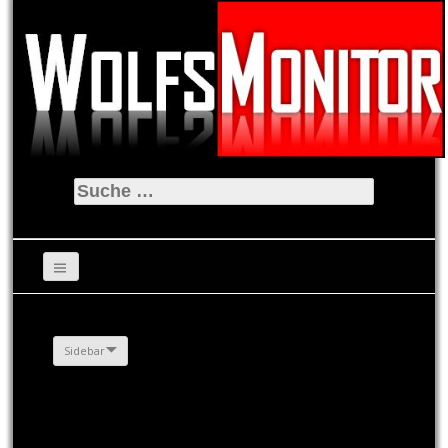
Suche
nach:
Sidebar