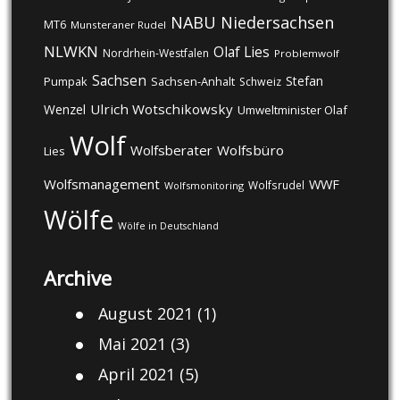
NABU
Niedersachsen
MT6
Munsteraner Rudel
NLWKN
Olaf Lies
Nordrhein-Westfalen
Problemwolf
Sachsen
Stefan
Pumpak
Sachsen-Anhalt
Schweiz
Ulrich Wotschikowsky
Wenzel
Umweltminister Olaf
Wolf
Wolfsberater
Wolfsbüro
Lies
Wolfsmanagement
WWF
Wolfsrudel
Wolfsmonitoring
Wölfe
Wölfe in Deutschland
Archive
August 2021
(1)
Mai 2021
(3)
April 2021
(5)