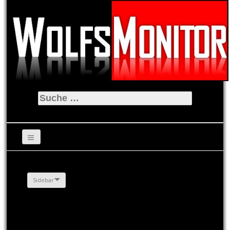
Suche
nach:
Sidebar