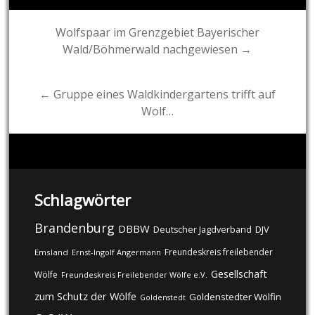
Post
Wolfspaar im Grenzgebiet Bayerischer
Wald/Böhmerwald nachgewiesen →
navigation
← Gruppe eines Waldkindergartens trifft auf
Wolf…
Schlagwörter
Brandenburg
DBBW
DJV
Deutscher Jagdverband
Freundeskreis freilebender
Emsland
Ernst-Ingolf Angermann
Gesellschaft
Wölfe
Freundeskreis Freilebender Wölfe e.V.
zum Schutz der Wölfe
Goldenstedter Wölfin
Goldenstedt