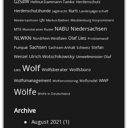
GzSdW
Helmut Dammann-Tamke
Herdenschutz
Kurti
Herdenschutzhunde
Jagdrecht
Landesjägerschaft
LJN
Niedersachsen
Markus Bathen
Mecklenburg Vorpommern
NABU
Niedersachsen
MT6
Munsteraner Rudel
NLWKN
Olaf Lies
Nordrhein-Westfalen
Problemwolf
Sachsen
Stefan
Pumpak
Sachsen-Anhalt
Schweiz
Ulrich Wotschikowsky
Wenzel
Umweltminister Olaf
Wolf
Wolfsberater
Wolfsbüro
Lies
Wolfsmanagement
WWF
Wolfsrudel
Wolfsmonitoring
Wölfe
Wölfe in Deutschland
Archive
August 2021
(1)