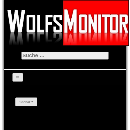
Suche
nach:
Sidebar