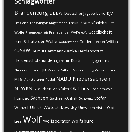
Schlagwörter
Brandenburg
DBBW
DJV
Deutscher Jagdverband
Freundeskreis freilebender
Emsland
Ernst-Ingolf Angermann
Gesellschaft
Wölfe
Freundeskreis Freilebender Wölfe e.V.
zum Schutz der Wölfe
Goldenstedter Wölfin
Goldenstedt
GzSdW
Helmut Dammann-Tamke
Herdenschutz
Kurti
Herdenschutzhunde
Jagdrecht
Landesjägerschaft
LJN
Niedersachsen
Markus Bathen
Mecklenburg Vorpommern
NABU
Niedersachsen
MT6
Munsteraner Rudel
NLWKN
Olaf Lies
Nordrhein-Westfalen
Problemwolf
Sachsen
Stefan
Pumpak
Sachsen-Anhalt
Schweiz
Ulrich Wotschikowsky
Wenzel
Umweltminister Olaf
Wolf
Wolfsberater
Wolfsbüro
Lies