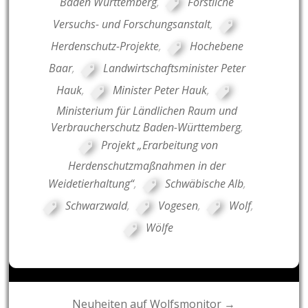
Baden Württemberg
,
Forstliche
Versuchs- und Forschungsanstalt
,
Herdenschutz-Projekte
,
Hochebene
Baar
,
Landwirtschaftsminister Peter
Hauk
,
Minister Peter Hauk
,
Ministerium für Ländlichen Raum und
Verbraucherschutz Baden-Württemberg
,
Projekt „Erarbeitung von
Herdenschutzmaßnahmen in der
Weidetierhaltung“
,
Schwäbische Alb
,
Schwarzwald
,
Vogesen
,
Wolf
,
Wölfe
Post
Neuheiten auf Wolfsmonitor →