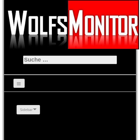
Suche
nach:
Sidebar