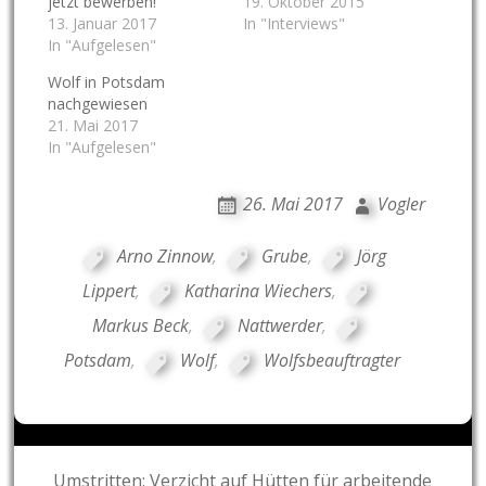
jetzt bewerben!
19. Oktober 2015
13. Januar 2017
In "Interviews"
In "Aufgelesen"
Wolf in Potsdam
nachgewiesen
21. Mai 2017
In "Aufgelesen"
26. Mai 2017
Vogler
Arno Zinnow
,
Grube
,
Jörg
Lippert
,
Katharina Wiechers
,
Markus Beck
,
Nattwerder
,
Potsdam
,
Wolf
,
Wolfsbeauftragter
Post
Umstritten: Verzicht auf Hütten für arbeitende