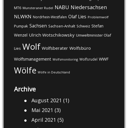
NABU
Niedersachsen
MT6
Munsteraner Rudel
NLWKN
Olaf Lies
Nordrhein-Westfalen
Problemwolf
Sachsen
Stefan
Pumpak
Sachsen-Anhalt
Schweiz
Ulrich Wotschikowsky
Wenzel
Umweltminister Olaf
Wolf
Wolfsberater
Wolfsbüro
Lies
Wolfsmanagement
WWF
Wolfsrudel
Wolfsmonitoring
Wölfe
Wölfe in Deutschland
Archive
August 2021
(1)
Mai 2021
(3)
April 2021
(5)