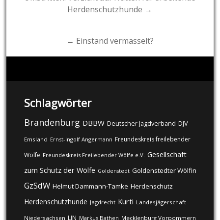
Herdenschutzhunde →
navigation
← Einstand vermasselt?
Schlagwörter
Brandenburg
DBBW
DJV
Deutscher Jagdverband
Freundeskreis freilebender
Emsland
Ernst-Ingolf Angermann
Gesellschaft
Wölfe
Freundeskreis Freilebender Wölfe e.V.
zum Schutz der Wölfe
Goldenstedter Wölfin
Goldenstedt
GzSdW
Helmut Dammann-Tamke
Herdenschutz
Kurti
Herdenschutzhunde
Jagdrecht
Landesjägerschaft
LJN
Niedersachsen
Markus Bathen
Mecklenburg Vorpommern