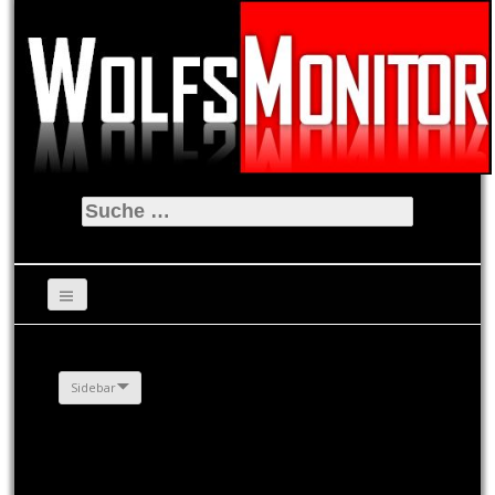
Suche
nach:
Sidebar