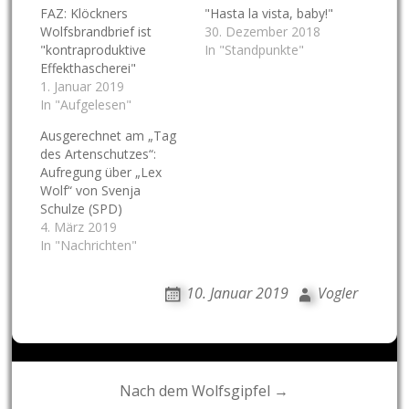
FAZ: Klöckners
"Hasta la vista, baby!"
Wolfsbrandbrief ist
30. Dezember 2018
"kontraproduktive
In "Standpunkte"
Effekthascherei"
1. Januar 2019
In "Aufgelesen"
Ausgerechnet am „Tag
des Artenschutzes“:
Aufregung über „Lex
Wolf“ von Svenja
Schulze (SPD)
4. März 2019
In "Nachrichten"
10. Januar 2019
Vogler
Post
Nach dem Wolfsgipfel →