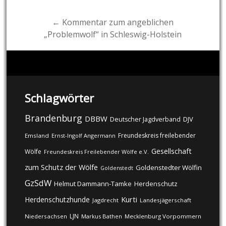
navigation
← Kommentar zum angeblichen
„Problemwolf“ in Schleswig-Holstein
Schlagwörter
Brandenburg
DBBW
DJV
Deutscher Jagdverband
Freundeskreis freilebender
Emsland
Ernst-Ingolf Angermann
Gesellschaft
Wölfe
Freundeskreis Freilebender Wölfe e.V.
zum Schutz der Wölfe
Goldenstedter Wölfin
Goldenstedt
GzSdW
Helmut Dammann-Tamke
Herdenschutz
Kurti
Herdenschutzhunde
Jagdrecht
Landesjägerschaft
LJN
Niedersachsen
Markus Bathen
Mecklenburg Vorpommern