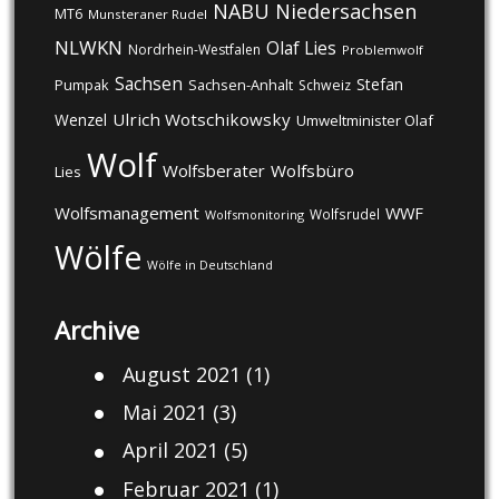
NABU
Niedersachsen
MT6
Munsteraner Rudel
NLWKN
Olaf Lies
Nordrhein-Westfalen
Problemwolf
Sachsen
Stefan
Pumpak
Sachsen-Anhalt
Schweiz
Ulrich Wotschikowsky
Wenzel
Umweltminister Olaf
Wolf
Wolfsberater
Wolfsbüro
Lies
Wolfsmanagement
WWF
Wolfsrudel
Wolfsmonitoring
Wölfe
Wölfe in Deutschland
Archive
August 2021
(1)
Mai 2021
(3)
April 2021
(5)
Februar 2021
(1)