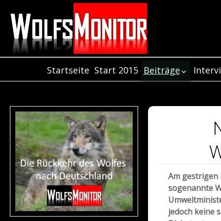
Startseite
Start 2015
Beiträge
Interv
Inter
Beiträge aus dem
Jahr 2021
Inter
Beiträge aus dem
Inter
Jahr 2020
Beiträge aus de
Jahr 2019
W
Beiträge aus dem
Jahr 2018
Am gestrigen 
Beiträge aus dem
sogenannte Wo
Jahr 2017
Umweltministe
Beiträge aus dem
jedoch keine 
Jahr 2016