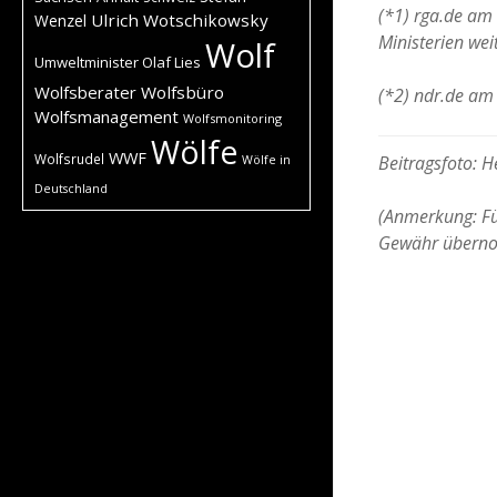
(*1) rga.de am
Ulrich Wotschikowsky
Wenzel
Ministerien wei
Wolf
Umweltminister Olaf Lies
Wolfsberater
Wolfsbüro
(*2) ndr.de am
Wolfsmanagement
Wolfsmonitoring
Wölfe
WWF
Wolfsrudel
Beitragsfoto: 
Wölfe in
Deutschland
(Anmerkung: Für
Gewähr übern