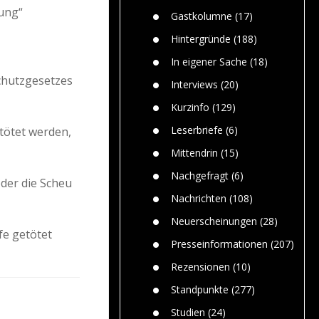
Paolo Mol
n
Gefährlic
rung“
Wolf fasz
Gastkolumne
(17)
Wolfs ge
dem Men
Hintergründe
(188)
Jim Bran
In eigener Sache
(18)
Warum W
chutzgesetzes
Mensche
Interviews
(20)
gelegentl
Kurzinfo
(129)
Dr. Frank
Die Jagd,
Leserbriefe
(6)
tötet werden,
und die J
Mittendrin
(15)
Nachgefragt
(6)
oder die Scheu
Nachrichten
(108)
Neuerscheinungen
(28)
fe getötet
Presseinformationen
(207)
Rezensionen
(10)
Standpunkte
(277)
Studien
(24)