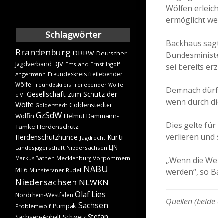
Wölfen erleic
ermöglicht wer
Schlagwörter
Backhaus sagt
Brandenburg
DBBW
Deutscher
Bundesministe
DJV
Jagdverband
Emsland
Ernst-Ingolf
sei bereits er
Freundeskreis freilebender
Angermann
Wölfe
Freundeskreis Freilebender Wölfe
Demnach dürfe
Gesellschaft zum Schutz der
e.V.
wenn durch di
Wölfe
Goldenstedter
Goldenstedt
GzSdW
Wölfin
Helmut Dammann-
Dies gelte fü
Tamke
Herdenschutz
verlieren und
Kurti
Herdenschutzhunde
Jagdrecht
LJN
Landesjägerschaft Niedersachsen
Markus Bathen
Mecklenburg Vorpommern
„Wenn die Wei
NABU
MT6
werden“, so B
Munsteraner Rudel
Niedersachsen
NLWKN
Olaf Lies
Nordrhein-Westfalen
Quellen (beide
Sachsen
Pumpak
Problemwolf
Stefan
Sachsen-Anhalt
Schweiz