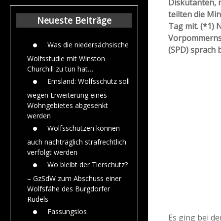
Diskutanten, 
Beiträge aus dem
teilten die Mi
Jahr 2015
Neueste Beiträge
Tag mit. (*1)
Vorpommerns 
Was die niedersächsische
(SPD) sprach b
Wolfsstudie mit Winston
Churchill zu tun hat…
Emsland: Wolfsschutz soll
wegen Erweiterung eines
Wohngebietes abgesenkt
werden
Wolfsschützen können
auch nachträglich strafrechtlich
verfolgt werden
Wo bleibt der Tierschutz?
– GzSdW zum Abschuss einer
Wolfsfähe des Burgdorfer
Rudels
Fassungslos
Es ging bei d