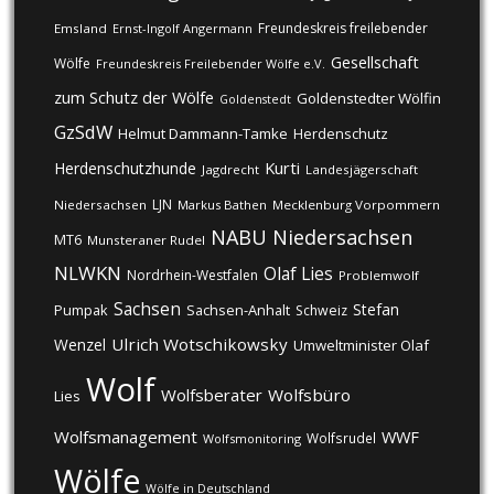
Freundeskreis freilebender
Emsland
Ernst-Ingolf Angermann
Gesellschaft
Wölfe
Freundeskreis Freilebender Wölfe e.V.
zum Schutz der Wölfe
Goldenstedter Wölfin
Goldenstedt
GzSdW
Helmut Dammann-Tamke
Herdenschutz
Kurti
Herdenschutzhunde
Jagdrecht
Landesjägerschaft
LJN
Niedersachsen
Markus Bathen
Mecklenburg Vorpommern
NABU
Niedersachsen
MT6
Munsteraner Rudel
NLWKN
Olaf Lies
Nordrhein-Westfalen
Problemwolf
Sachsen
Stefan
Pumpak
Sachsen-Anhalt
Schweiz
Ulrich Wotschikowsky
Wenzel
Umweltminister Olaf
Wolf
Wolfsberater
Wolfsbüro
Lies
Wolfsmanagement
WWF
Wolfsrudel
Wolfsmonitoring
Wölfe
Wölfe in Deutschland