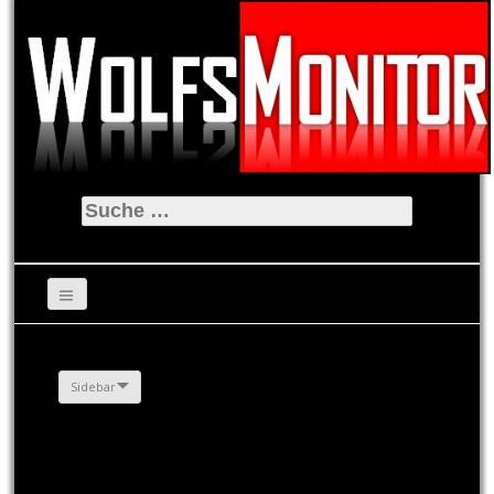
Suche
nach:
Sidebar