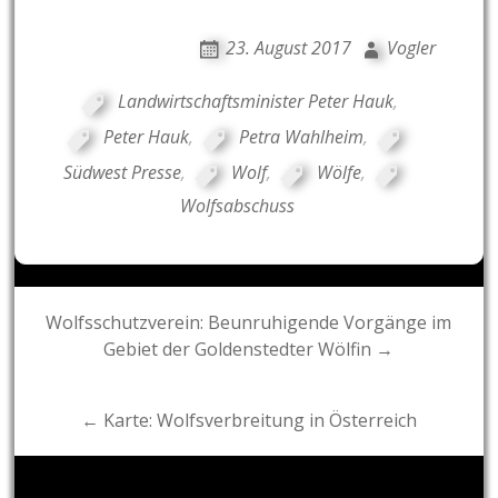
23. August 2017
Vogler
Landwirtschaftsminister Peter Hauk
,
Peter Hauk
,
Petra Wahlheim
,
Südwest Presse
,
Wolf
,
Wölfe
,
Wolfsabschuss
Post
Wolfsschutzverein: Beunruhigende Vorgänge im
Gebiet der Goldenstedter Wölfin →
navigation
← Karte: Wolfsverbreitung in Österreich