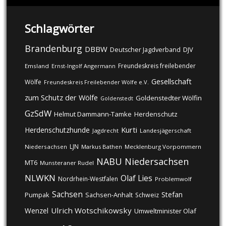
Schlagwörter
Brandenburg
DBBW
DJV
Deutscher Jagdverband
Freundeskreis freilebender
Emsland
Ernst-Ingolf Angermann
Gesellschaft
Wölfe
Freundeskreis Freilebender Wölfe e.V.
zum Schutz der Wölfe
Goldenstedter Wölfin
Goldenstedt
GzSdW
Helmut Dammann-Tamke
Herdenschutz
Kurti
Herdenschutzhunde
Jagdrecht
Landesjägerschaft
LJN
Niedersachsen
Markus Bathen
Mecklenburg Vorpommern
NABU
Niedersachsen
MT6
Munsteraner Rudel
NLWKN
Olaf Lies
Nordrhein-Westfalen
Problemwolf
Sachsen
Stefan
Pumpak
Sachsen-Anhalt
Schweiz
Ulrich Wotschikowsky
Wenzel
Umweltminister Olaf