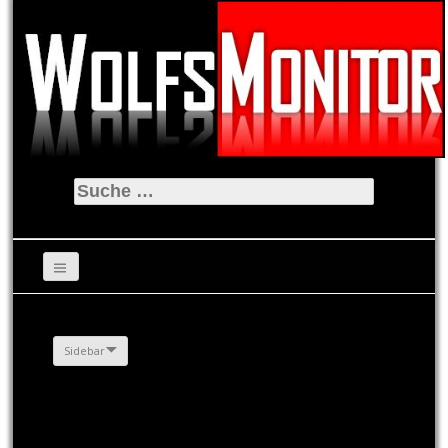
Suche
nach:
Sidebar