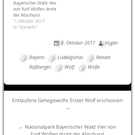
Bayerischer Wald: Vier
von fünf Wölfen droht
der Abschuss!
7. Oktober 2017
In "Kurzinfo"
8. Oktober 2017
Vogler
Bayern
,
Ludwigsthal
,
Renate
Roßberger
,
Wolf
,
Wölfe
Post
Entlaufene Gehegewölfe: Erster Wolf erschossen
→
navigation
← Nationalpark Bayerischer Wald: Vier von
fünf Wölfen droht der Abschuss!