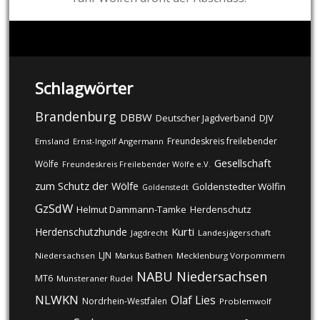
Schlagwörter
Brandenburg
DBBW
DJV
Deutscher Jagdverband
Freundeskreis freilebender
Emsland
Ernst-Ingolf Angermann
Gesellschaft
Wölfe
Freundeskreis Freilebender Wölfe e.V.
zum Schutz der Wölfe
Goldenstedter Wölfin
Goldenstedt
GzSdW
Helmut Dammann-Tamke
Herdenschutz
Kurti
Herdenschutzhunde
Jagdrecht
Landesjägerschaft
LJN
Niedersachsen
Markus Bathen
Mecklenburg Vorpommern
NABU
Niedersachsen
MT6
Munsteraner Rudel
NLWKN
Olaf Lies
Nordrhein-Westfalen
Problemwolf