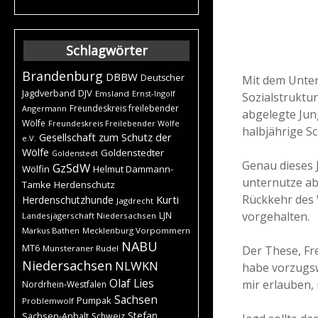
Schlagwörter
Brandenburg
DBBW
Deutscher
Mit dem Unters
DJV
Jagdverband
Emsland
Ernst-Ingolf
Sozialstruktu
Freundeskreis freilebender
Angermann
abgelegte Jun
Wölfe
Freundeskreis Freilebender Wölfe
halbjährige Sc
Gesellschaft zum Schutz der
e.V.
Wölfe
Goldenstedter
Goldenstedt
Genau dieses 
GzSdW
Wölfin
Helmut Dammann-
unternutze abe
Tamke
Herdenschutz
Rückkehr des W
Kurti
Herdenschutzhunde
Jagdrecht
vorgehalten.
LJN
Landesjägerschaft Niedersachsen
Markus Bathen
Mecklenburg Vorpommern
NABU
MT6
Der These, Fre
Munsteraner Rudel
Niedersachsen
NLWKN
habe vorzugsw
Olaf Lies
mir erlauben,
Nordrhein-Westfalen
Sachsen
Pumpak
Problemwolf
Stefan
Sachsen-Anhalt
Schweiz