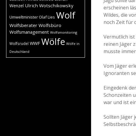
Jagd sollte da
Ulrich Wotschikowsky
Wenzel
erscheinen läs
Wolf
Wildes, die v
Umweltminister Olaf Lies
noch Zeit für
Wolfsberater
Wolfsbüro
Wolfsmanagement
Wolfsmonitoring
Vermutlich ist
Wölfe
WWF
reinen Jäger z
Wolfsrudel
Wölfe in
musste immer 
Deutschland
Vom Jäger erl
Ignoranten se
Eingedenk der
Schonzeiten u
war und ist ei
Sollten Jäger 
Selbstbeschrä