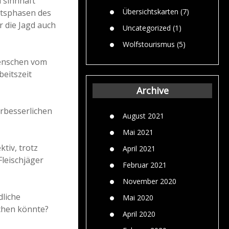
d sinnhaft
Übersichtskarten
(7)
tätsphasen des
r die Jagd auch
Uncategorized
(1)
Wolfstourismus
(5)
 Menschen vom
beitszeit
Archive
erbesserlichen
August 2021
Mai 2021
tiv, trotz
April 2021
leischjäger
Februar 2021
November 2020
dliche
Mai 2020
chen könnte?
April 2020