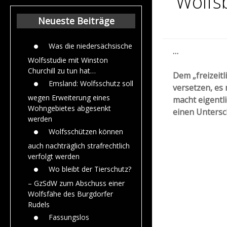
Wolfsb
Beiträge aus dem
Jahr 2015
Neueste Beiträge
Was die niedersächsische
…
Wolfsstudie mit Winston
Churchill zu tun hat…
Dem „freizeit
Emsland: Wolfsschutz soll
versetzen, es
wegen Erweiterung eines
macht eigentli
Wohngebietes abgesenkt
einen Untersch
werden
Wolfsschützen können
auch nachträglich strafrechtlich
verfolgt werden
Wo bleibt der Tierschutz?
– GzSdW zum Abschuss einer
Wolfsfähe des Burgdorfer
Rudels
Fassungslos