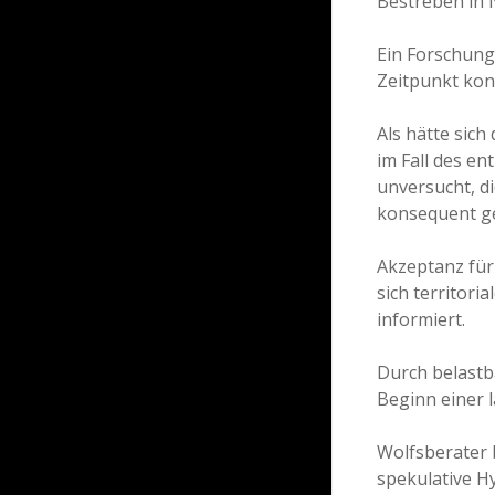
Bestreben in N
Ein Forschung
Zeitpunkt kon
Als hätte sic
im Fall des e
unversucht, d
konsequent ge
Akzeptanz für
sich territori
informiert.
Durch belastb
Beginn einer l
Wolfsberater 
spekulative H