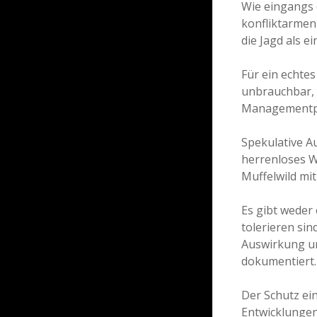
Wie eingangs e
konfliktarmen
die Jagd als e
Für ein echte
unbrauchbar, 
Managementpl
Spekulative A
herrenloses W
Muffelwild mi
Es gibt weder
tolerieren sin
Auswirkung un
dokumentiert.
Der Schutz ei
Entwicklungen