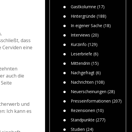
Paolo Mol
n
Gefährlic
Wolf fasz
Gastkolumne
(17)
Wolfs ge
dem Men
Hintergründe
(188)
Jim Bran
In eigener Sache
(18)
Warum W
,
Mensche
Interviews
(20)
gelegentl
schließt, dass
Kurzinfo
(129)
e Cerviden eine
Dr. Frank
Die Jagd,
Leserbriefe
(6)
und die J
Mittendrin
(15)
rzehnten
Nachgefragt
(6)
er auch die
Nachrichten
(108)
 Seite
Neuerscheinungen
(28)
Presseinformationen
(207)
ischerwerb und
Rezensionen
(10)
n: Ich kann es
Standpunkte
(277)
Studien
(24)