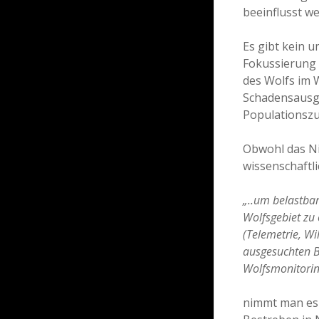
beeinflusst w
Es gibt kein 
Fokussierung 
des Wolfs im 
Schadensausgl
Populationszu
Obwohl das Ni
wissenschaftl
„..um belastba
Wolfsgebiet zu
(Telemetrie, W
ausgesuchten Be
Wolfsmonitorin
nimmt man es 