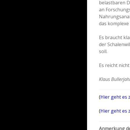
belastbaren D
an Forschungsi
Nahrungsanal
das komplexe 
Es braucht kla
der Schalenwi
soll.
Es reicht nic
Klaus Bullerjah
(
Hier geht es 
(
Hier geht es 
Anmerkung de