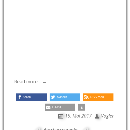
Read more… →
teilen
twittern
RSS-feed
E-Mail
15. Mai 2017
Vogler
Abschussvorgabe
,