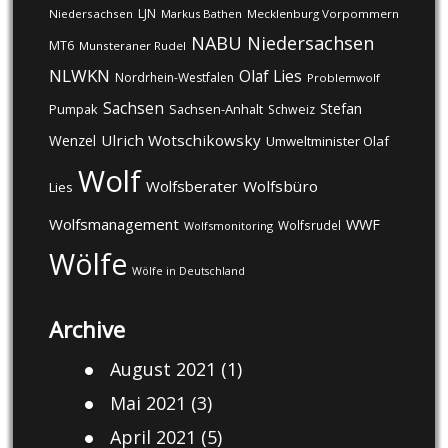
LJN
Niedersachsen
Markus Bathen
Mecklenburg Vorpommern
NABU
Niedersachsen
MT6
Munsteraner Rudel
NLWKN
Olaf Lies
Nordrhein-Westfalen
Problemwolf
Sachsen
Stefan
Pumpak
Sachsen-Anhalt
Schweiz
Ulrich Wotschikowsky
Wenzel
Umweltminister Olaf
Wolf
Wolfsberater
Wolfsbüro
Lies
Wolfsmanagement
WWF
Wolfsrudel
Wolfsmonitoring
Wölfe
Wölfe in Deutschland
Archive
August 2021
(1)
Mai 2021
(3)
April 2021
(5)