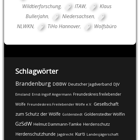
Wildtierforschung
,
ITAW
,
Klaus
Bullerjahn
,
Niedersachsen
,
NLWKN
,
TiHo Hannover
,
Wolfsbüro
Schlagwörter
Brandenburg
DBBW
DJV
Deutscher Jagdverband
Freundeskreis freilebender
Emsland
Ernst-Ingolf Angermann
Gesellschaft
Wölfe
Freundeskreis Freilebender Wölfe e.V.
zum Schutz der Wölfe
Goldenstedter Wölfin
Goldenstedt
GzSdW
Helmut Dammann-Tamke
Herdenschutz
Kurti
Herdenschutzhunde
Jagdrecht
Landesjägerschaft