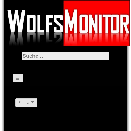
Suche
nach:
Sidebar