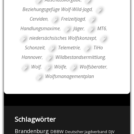
Beziehungsgefüge Wolf-Wild-Jagd
,
Cerviden
,
Freizeitjagd
,
Handlungsmaxime
,
Jäger
,
MT6
,
niedersächsisches Wolfskonzept
,
Schonzeit
,
Telemetrie
,
TiHo
Hannover
,
Wildbestandsermittlung
,
Wolf
,
Wölfe
,
Wolfsberater
,
Wolfsmanagementplan
Schlagwörter
Brandenburg
DBBW
DJV
Deutscher Jagdverband