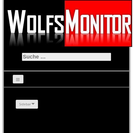
Suche
nach:
Sidebar