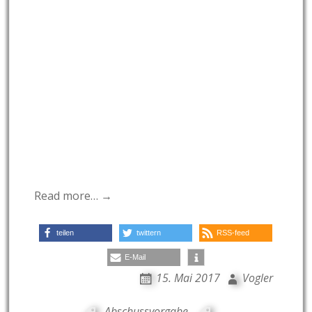
Read more… →
teilen
twittern
RSS-feed
E-Mail
15. Mai 2017
Vogler
Abschussvorgabe
,