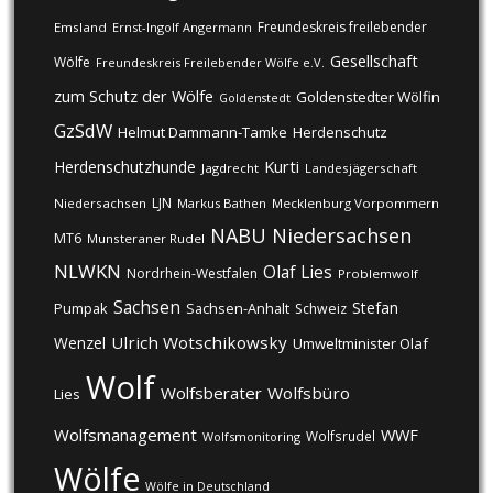
Freundeskreis freilebender
Emsland
Ernst-Ingolf Angermann
Gesellschaft
Wölfe
Freundeskreis Freilebender Wölfe e.V.
zum Schutz der Wölfe
Goldenstedter Wölfin
Goldenstedt
GzSdW
Helmut Dammann-Tamke
Herdenschutz
Kurti
Herdenschutzhunde
Jagdrecht
Landesjägerschaft
LJN
Niedersachsen
Markus Bathen
Mecklenburg Vorpommern
NABU
Niedersachsen
MT6
Munsteraner Rudel
NLWKN
Olaf Lies
Nordrhein-Westfalen
Problemwolf
Sachsen
Stefan
Pumpak
Sachsen-Anhalt
Schweiz
Ulrich Wotschikowsky
Wenzel
Umweltminister Olaf
Wolf
Wolfsberater
Wolfsbüro
Lies
Wolfsmanagement
WWF
Wolfsrudel
Wolfsmonitoring
Wölfe
Wölfe in Deutschland