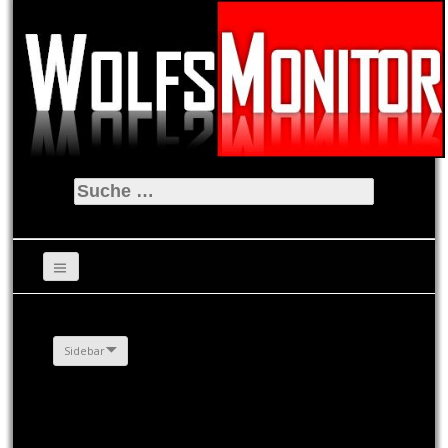
Suche
nach:
Sidebar