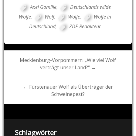
Axel Gomille
,
Deutschlands wilde
Wölfe
,
Wolf
,
Wölfe
,
Wölfe in
Deutschland
,
ZDF-Redakteur
Post
Mecklenburg-Vorpommern: „Wie viel Wolf
verträgt unser Land?“ →
navigation
← Fürstenauer Wolf als Überträger der
Schweinepest?
Schlagwörter