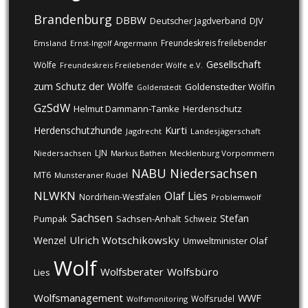
Brandenburg
DBBW
DJV
Deutscher Jagdverband
Freundeskreis freilebender
Emsland
Ernst-Ingolf Angermann
Gesellschaft
Wölfe
Freundeskreis Freilebender Wölfe e.V.
zum Schutz der Wölfe
Goldenstedter Wölfin
Goldenstedt
GzSdW
Helmut Dammann-Tamke
Herdenschutz
Kurti
Herdenschutzhunde
Jagdrecht
Landesjägerschaft
LJN
Niedersachsen
Markus Bathen
Mecklenburg Vorpommern
NABU
Niedersachsen
MT6
Munsteraner Rudel
NLWKN
Olaf Lies
Nordrhein-Westfalen
Problemwolf
Sachsen
Stefan
Pumpak
Sachsen-Anhalt
Schweiz
Ulrich Wotschikowsky
Wenzel
Umweltminister Olaf
Wolf
Wolfsberater
Wolfsbüro
Lies
Wolfsmanagement
WWF
Wolfsrudel
Wolfsmonitoring