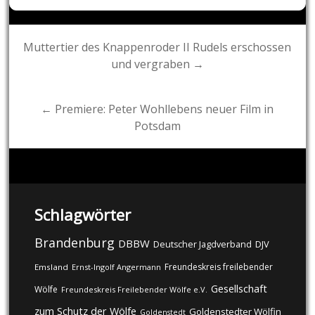
Post
Muttertier des Knappenroder II Rudels erschossen
und vergraben →
navigation
← Premiere: Peter Wohllebens neuer Film in
Potsdam
Schlagwörter
Brandenburg
DBBW
DJV
Deutscher Jagdverband
Freundeskreis freilebender
Emsland
Ernst-Ingolf Angermann
Gesellschaft
Wölfe
Freundeskreis Freilebender Wölfe e.V.
zum Schutz der Wölfe
Goldenstedter Wölfin
Goldenstedt