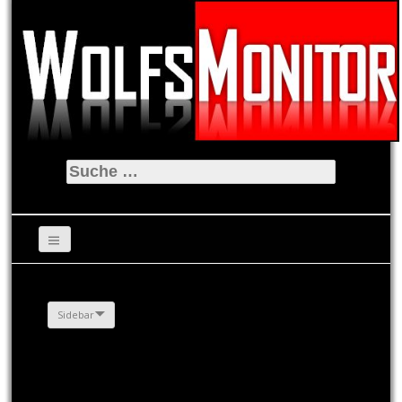
Suche
nach:
Sidebar