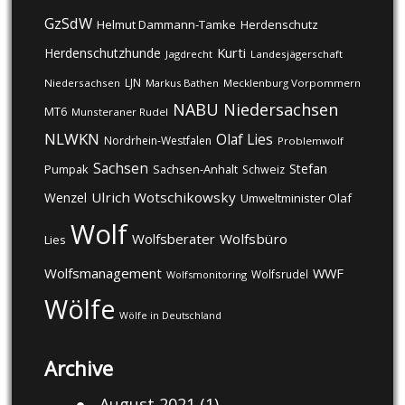
GzSdW
Helmut Dammann-Tamke
Herdenschutz
Kurti
Herdenschutzhunde
Jagdrecht
Landesjägerschaft
LJN
Niedersachsen
Markus Bathen
Mecklenburg Vorpommern
NABU
Niedersachsen
MT6
Munsteraner Rudel
NLWKN
Olaf Lies
Nordrhein-Westfalen
Problemwolf
Sachsen
Stefan
Pumpak
Sachsen-Anhalt
Schweiz
Ulrich Wotschikowsky
Wenzel
Umweltminister Olaf
Wolf
Wolfsberater
Wolfsbüro
Lies
Wolfsmanagement
WWF
Wolfsrudel
Wolfsmonitoring
Wölfe
Wölfe in Deutschland
Archive
August 2021
(1)