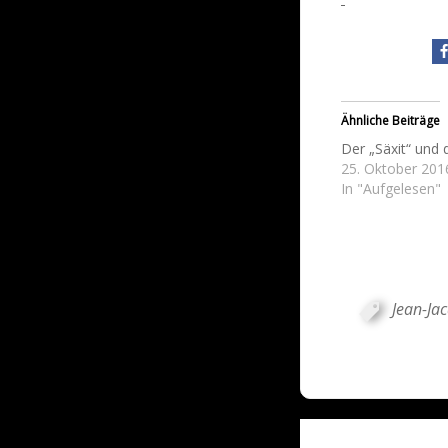
Ähnliche Beiträge
Der „Säxit“ und 
25. Oktober 201
In "Aufgelesen"
Jean-Ja
Post