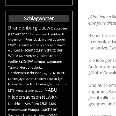
„Bitte haben Si
Schlagwörter
eine journalist
Brandenburg
DBBW
Deutscher
DJV
Jagdverband
Emsland
Ernst-Ingolf
Bisher bin ich
Freundeskreis freilebender
Angermann
in demokratis
Wölfe
Freundeskreis Freilebender Wölfe
Judikative, Ex
Gesellschaft zum Schutz der
e.V.
Wölfe
Goldenstedter
Goldenstedt
Die Idee geht 
GzSdW
Wölfin
Helmut Dammann-
Aufklärung na
Tamke
Herdenschutz
„fünfte Gewalt
Kurti
Herdenschutzhunde
Jagdrecht
LJN
Landesjägerschaft Niedersachsen
Markus Bathen
Mecklenburg Vorpommern
Und nun kommt
NABU
MT6
sogar im „Ran
Munsteraner Rudel
Niedersachsen
NLWKN
„Kontrollinsta
Olaf Lies
geeignet sind
Nordrhein-Westfalen
Sachsen
Pumpak
Problemwolf
Stefan
Sachsen-Anhalt
Schweiz