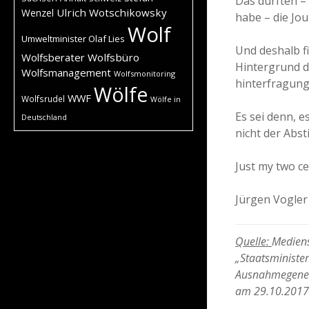
Das dürften – 
Ulrich Wotschikowsky
Wenzel
habe – die Jou
Wolf
Umweltminister Olaf Lies
Und deshalb f
Wolfsberater
Wolfsbüro
Hintergrund de
Wolfsmanagement
Wolfsmonitoring
hinterfragung
Wölfe
WWF
Wolfsrudel
Wölfe in
Es sei denn, 
Deutschland
nicht der Abs
Just my two c
Jürgen Vogler
Quelle:
Mediens
„Staatsministe
Ausnahmegeneh
am 29.10.2017