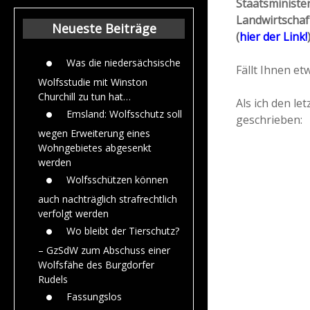
Staatsministe
Beiträge aus dem
Landwirtschaf
Jahr 2015
Neueste Beiträge
(
hier der Link!
)
Was die niedersächsische
Fällt Ihnen et
Wolfsstudie mit Winston
Churchill zu tun hat…
Als ich den le
Emsland: Wolfsschutz soll
geschrieben:
wegen Erweiterung eines
Wohngebietes abgesenkt
werden
Wolfsschützen können
auch nachträglich strafrechtlich
verfolgt werden
Wo bleibt der Tierschutz?
– GzSdW zum Abschuss einer
Wolfsfähe des Burgdorfer
Rudels
Fassungslos