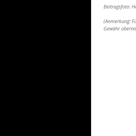
Beitragsfoto: 
(Anmerkung: Für
Gewähr übern