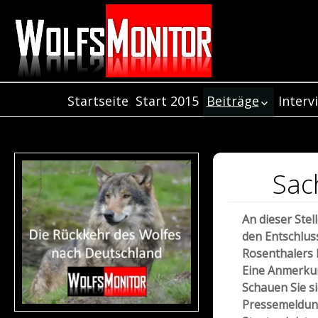
Startseite
Start 2015
Beiträge
Interv
Inter
Beiträge aus dem
Jahr 2021
Inter
Beiträge aus dem
Inter
Jahr 2020
Sac
Beiträge aus dem
Jahr 2019
An dieser Stel
Beiträge aus dem
den Entschlus
Jahr 2018
Rosenthalers
Beiträge aus de
Eine Anmerkun
Jahr 2017
Schauen Sie si
Beiträge aus dem
Pressemeldun
Jahr 2016