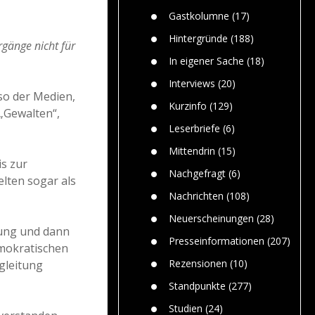
Paolo Mol
n
Gefährlic
Wolf fasz
Gastkolumne
(17)
Wolfs ge
dem Men
Hintergründe
(188)
rgänge nicht für
Jim Bran
In eigener Sache
(18)
Warum W
Mensche
Interviews
(20)
gelegentl
lso der Medien,
Kurzinfo
(129)
 „Gewalten“,
Dr. Frank
Die Jagd,
Leserbriefe
(6)
und die J
Mittendrin
(15)
is zur
Nachgefragt
(6)
elten sogar als
Nachrichten
(108)
Neuerscheinungen
(28)
tung und dann
Presseinformationen
(207)
emokratischen
Rezensionen
(10)
egleitung
Standpunkte
(277)
Studien
(24)