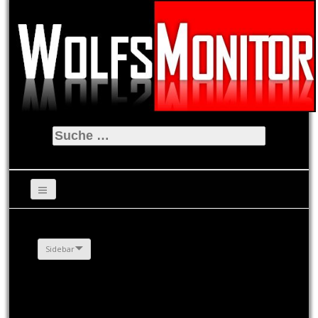
Suche
nach:
Sidebar