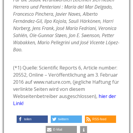
Herrero und Penteriani : María del Mar Delgado,
Francesco Pinchera, Javier Naves, Alberto
Fernández-Gil, Ilpo Kojola, Sauli Härkönen, Harri
Norberg, Jens Frank, José María Fedriani, Veronica
Sahlén, Ole-Gunnar Støen, Jon E. Swenson, Petter
Wabakken, Mario Pellegrini und José Vicente López-
Bao.
(*1) Quelle: Scientific Reports 6, Article number:
20552, Online – Veröffentlichung am 3. Februar
2016 auf www.nature.com, (jegliche Haftung für
verlinkte Seiten wird von diesem
Webseitenbetreiber ausgeschlossen),
hier der
Link!
teilen
twittern
RSS-feed
E-Mail