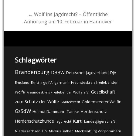
navigation
← Wolf ins Jagdrecht? – Öffentliche
Anhörung am 10. Februar in Hannover
Schlagwörter
Brandenburg
DBBW
DJV
Deutscher Jagdverband
Freundeskreis freilebender
Emsland
Ernst-Ingolf Angermann
Gesellschaft
Wölfe
Freundeskreis Freilebender Wölfe e.V.
zum Schutz der Wölfe
Goldenstedter Wölfin
Goldenstedt
GzSdW
Helmut Dammann-Tamke
Herdenschutz
Kurti
Herdenschutzhunde
Jagdrecht
Landesjägerschaft
LJN
Niedersachsen
Markus Bathen
Mecklenburg Vorpommern