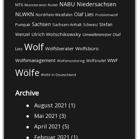
NABU
Niedersachsen
MT6
Munsteraner Rudel
NLWKN
Olaf Lies
Nordrhein-Westfalen
Problemwolf
Sachsen
Stefan
Pumpak
Sachsen-Anhalt
Schweiz
Ulrich Wotschikowsky
Wenzel
Umweltminister Olaf
Wolf
Wolfsberater
Wolfsbüro
Lies
Wolfsmanagement
WWF
Wolfsrudel
Wolfsmonitoring
Wölfe
Wölfe in Deutschland
Archive
August 2021
(1)
Mai 2021
(3)
April 2021
(5)
Februar 2021
(1)