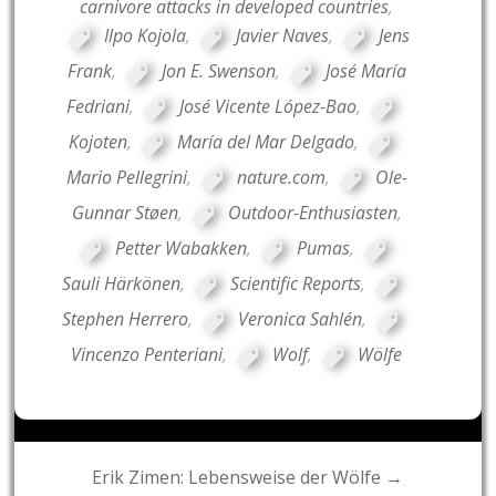
carnivore attacks in developed countries
,
Ilpo Kojola
,
Javier Naves
,
Jens
Frank
,
Jon E. Swenson
,
José María
Fedriani
,
José Vicente López-Bao
,
Kojoten
,
María del Mar Delgado
,
Mario Pellegrini
,
nature.com
,
Ole-
Gunnar Støen
,
Outdoor-Enthusiasten
,
Petter Wabakken
,
Pumas
,
Sauli Härkönen
,
Scientific Reports
,
Stephen Herrero
,
Veronica Sahlén
,
Vincenzo Penteriani
,
Wolf
,
Wölfe
Post
Erik Zimen: Lebensweise der Wölfe →