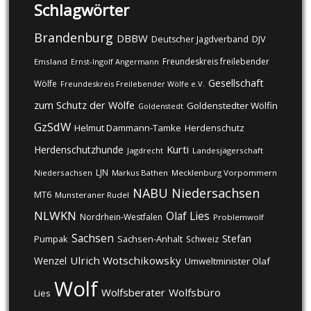
Schlagwörter
Brandenburg
DBBW
DJV
Deutscher Jagdverband
Freundeskreis freilebender
Emsland
Ernst-Ingolf Angermann
Gesellschaft
Wölfe
Freundeskreis Freilebender Wölfe e.V.
zum Schutz der Wölfe
Goldenstedter Wölfin
Goldenstedt
GzSdW
Helmut Dammann-Tamke
Herdenschutz
Kurti
Herdenschutzhunde
Jagdrecht
Landesjägerschaft
LJN
Niedersachsen
Markus Bathen
Mecklenburg Vorpommern
NABU
Niedersachsen
MT6
Munsteraner Rudel
NLWKN
Olaf Lies
Nordrhein-Westfalen
Problemwolf
Sachsen
Stefan
Pumpak
Sachsen-Anhalt
Schweiz
Ulrich Wotschikowsky
Wenzel
Umweltminister Olaf
Wolf
Wolfsberater
Wolfsbüro
Lies