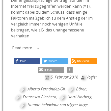
Der englischsprachige Beitrag, auf den im
Internet frei zugegriffen werden kann (*1),
kommt dabei zu dem Schluss, dass einige
Faktoren maßgeblich zu dem Anstieg der im
Vergleich immer noch wenigen Unfälle
beitragen, wie z.B. das unangemessene
Verhalten
Read more… →
teilen
twittern
RSS-feed
E-Mail
5. Februar 2016
Vogler
Alberto Fernández-Gil
,
Bären
,
Francesco Pinchera
,
Harri Norberg
,
Human behaviour can trigger large