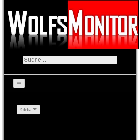
Suche
nach:
Sidebar