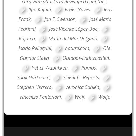
carnivore attacks in developed countries
,
Ilpo Kojola
,
Javier Naves
,
Jens
Frank
,
Jon E. Swenson
,
José María
Fedriani
,
José Vicente López-Bao
,
Kojoten
,
María del Mar Delgado
,
Mario Pellegrini
,
nature.com
,
Ole-
Gunnar Støen
,
Outdoor-Enthusiasten
,
Petter Wabakken
,
Pumas
,
Sauli Härkönen
,
Scientific Reports
,
Stephen Herrero
,
Veronica Sahlén
,
Vincenzo Penteriani
,
Wolf
,
Wölfe