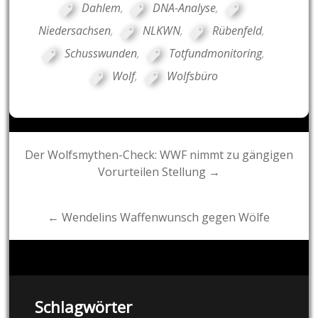
Dahlem
,
DNA-Analyse
,
Niedersachsen
,
NLKWN
,
Rübenfeld
,
Schusswunden
,
Totfundmonitoring
,
Wolf
,
Wolfsbüro
Post
Der Wolfsmythen-Check: WWF nimmt zu gängigen
Vorurteilen Stellung →
navigation
← Wendelins Waffenwunsch gegen Wölfe
Schlagwörter