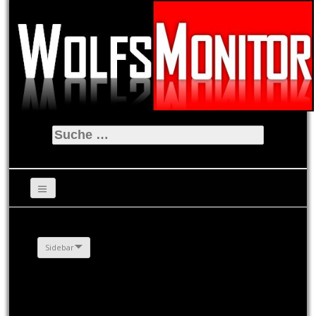
Suche
nach:
Sidebar