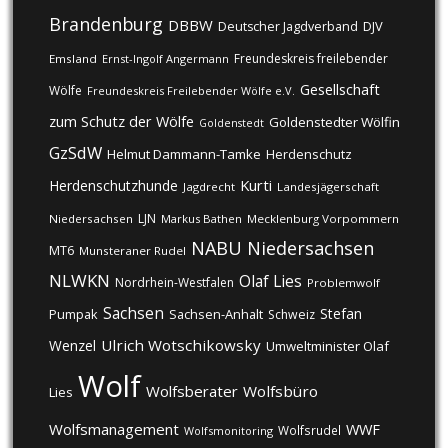
Brandenburg
DBBW
DJV
Deutscher Jagdverband
Freundeskreis freilebender
Emsland
Ernst-Ingolf Angermann
Gesellschaft
Wölfe
Freundeskreis Freilebender Wölfe e.V.
zum Schutz der Wölfe
Goldenstedter Wölfin
Goldenstedt
GzSdW
Helmut Dammann-Tamke
Herdenschutz
Kurti
Herdenschutzhunde
Jagdrecht
Landesjägerschaft
LJN
Niedersachsen
Markus Bathen
Mecklenburg Vorpommern
NABU
Niedersachsen
MT6
Munsteraner Rudel
NLWKN
Olaf Lies
Nordrhein-Westfalen
Problemwolf
Sachsen
Stefan
Pumpak
Sachsen-Anhalt
Schweiz
Ulrich Wotschikowsky
Wenzel
Umweltminister Olaf
Wolf
Wolfsberater
Wolfsbüro
Lies
Wolfsmanagement
WWF
Wolfsrudel
Wolfsmonitoring