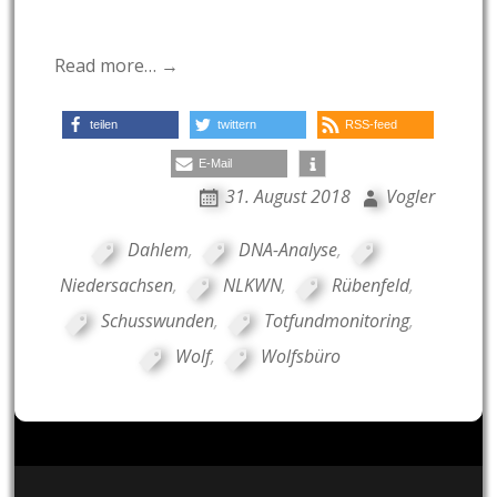
Read more… →
teilen
twittern
RSS-feed
E-Mail
31. August 2018
Vogler
Dahlem
,
DNA-Analyse
,
Niedersachsen
,
NLKWN
,
Rübenfeld
,
Schusswunden
,
Totfundmonitoring
,
Wolf
,
Wolfsbüro