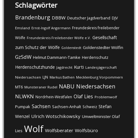
Schlagwörter
Brandenburg
DBBW
DJV
Deutscher Jagdverband
Freundeskreis freilebender
Emsland
Ernst-Ingolf Angermann
Gesellschaft
Wölfe
Freundeskreis Freilebender Wölfe e.V.
zum Schutz der Wölfe
Goldenstedter Wölfin
Goldenstedt
GzSdW
Helmut Dammann-Tamke
Herdenschutz
Kurti
Herdenschutzhunde
Jagdrecht
Landesjägerschaft
LJN
Niedersachsen
Markus Bathen
Mecklenburg Vorpommern
NABU
Niedersachsen
MT6
Munsteraner Rudel
NLWKN
Olaf Lies
Nordrhein-Westfalen
Problemwolf
Sachsen
Stefan
Pumpak
Sachsen-Anhalt
Schweiz
Ulrich Wotschikowsky
Wenzel
Umweltminister Olaf
Wolf
Wolfsberater
Wolfsbüro
Lies