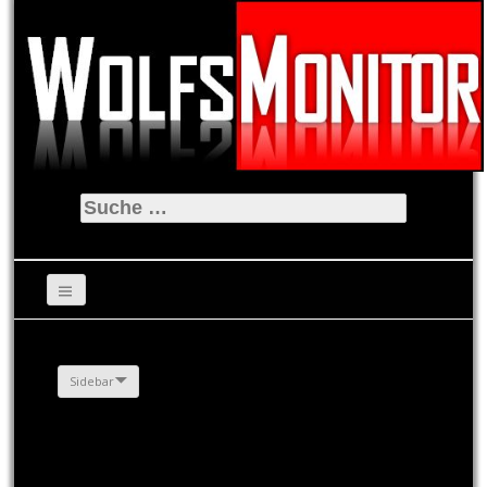
Suche
nach:
Sidebar