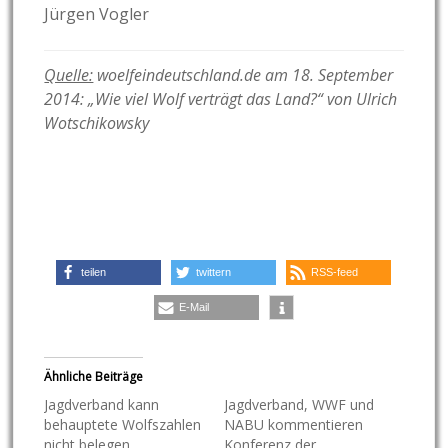
Jürgen Vogler
Quelle:
woelfeindeutschland.de am 18. September
2014: „Wie viel Wolf verträgt das Land?“ von Ulrich
Wotschikowsky
teilen
twittern
RSS-feed
E-Mail
Ähnliche Beiträge
Jagdverband kann
Jagdverband, WWF und
behauptete Wolfszahlen
NABU kommentieren
nicht belegen
Konferenz der