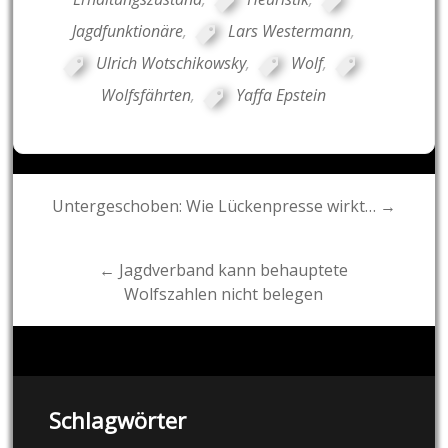
Jagdfunktionäre
,
Lars Westermann
,
Ulrich Wotschikowsky
,
Wolf
,
Wolfsfährten
,
Yaffa Epstein
Post
Untergeschoben: Wie Lückenpresse wirkt… →
navigation
← Jagdverband kann behauptete
Wolfszahlen nicht belegen
Schlagwörter