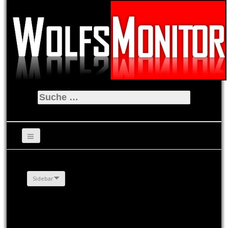
Suche
nach:
Sidebar