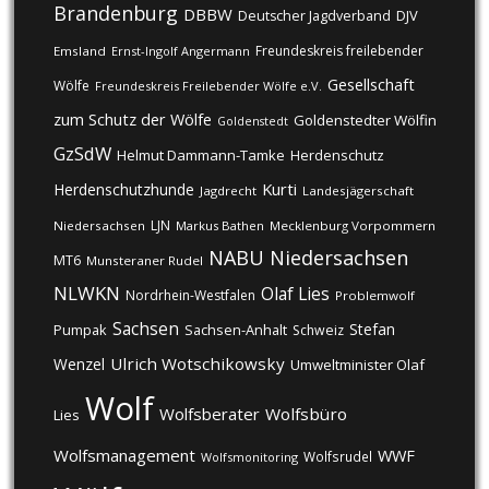
Brandenburg
DBBW
DJV
Deutscher Jagdverband
Freundeskreis freilebender
Emsland
Ernst-Ingolf Angermann
Gesellschaft
Wölfe
Freundeskreis Freilebender Wölfe e.V.
zum Schutz der Wölfe
Goldenstedter Wölfin
Goldenstedt
GzSdW
Helmut Dammann-Tamke
Herdenschutz
Kurti
Herdenschutzhunde
Jagdrecht
Landesjägerschaft
LJN
Niedersachsen
Markus Bathen
Mecklenburg Vorpommern
NABU
Niedersachsen
MT6
Munsteraner Rudel
NLWKN
Olaf Lies
Nordrhein-Westfalen
Problemwolf
Sachsen
Stefan
Pumpak
Sachsen-Anhalt
Schweiz
Ulrich Wotschikowsky
Wenzel
Umweltminister Olaf
Wolf
Wolfsberater
Wolfsbüro
Lies
Wolfsmanagement
WWF
Wolfsrudel
Wolfsmonitoring