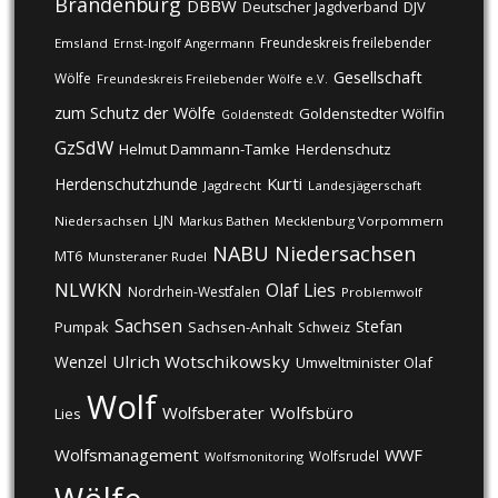
Brandenburg
DBBW
DJV
Deutscher Jagdverband
Freundeskreis freilebender
Emsland
Ernst-Ingolf Angermann
Gesellschaft
Wölfe
Freundeskreis Freilebender Wölfe e.V.
zum Schutz der Wölfe
Goldenstedter Wölfin
Goldenstedt
GzSdW
Helmut Dammann-Tamke
Herdenschutz
Kurti
Herdenschutzhunde
Jagdrecht
Landesjägerschaft
LJN
Niedersachsen
Markus Bathen
Mecklenburg Vorpommern
NABU
Niedersachsen
MT6
Munsteraner Rudel
NLWKN
Olaf Lies
Nordrhein-Westfalen
Problemwolf
Sachsen
Stefan
Pumpak
Sachsen-Anhalt
Schweiz
Ulrich Wotschikowsky
Wenzel
Umweltminister Olaf
Wolf
Wolfsberater
Wolfsbüro
Lies
Wolfsmanagement
WWF
Wolfsrudel
Wolfsmonitoring