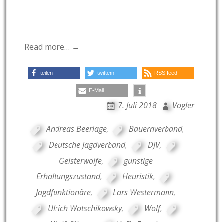
Read more… →
teilen
twittern
RSS-feed
E-Mail
7. Juli 2018
Vogler
Andreas Beerlage
,
Bauernverband
,
Deutsche Jagdverband
,
DJV
,
Geisterwölfe
,
günstige
Erhaltungszustand
,
Heuristik
,
Jagdfunktionäre
,
Lars Westermann
,
Ulrich Wotschikowsky
,
Wolf
,