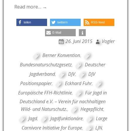
Read more… →
teilen
twittern
RSS-feed
E-Mail
26. Juni 2015
Vogler
Berner Konvention
,
Bundesnaturschutzgesetz
,
Deutscher
Jagdverband
,
DJV
,
DJV
Positionspapier
,
Eckhard Fuhr
,
Europäische FFH-Richtlinie
,
Für Jagd in
Deutschland e.V. – Verein für nachhaltigen
Wild- und Naturschutz.
,
Hegepflicht
,
Jagd
,
Jagdfunktionäre
,
Large
Carnivore Initiative for Europe
,
LJN
,