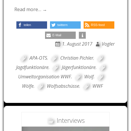
Read more… →
teilen
twittern
RSS-feed
E-Mail
1. August 2017
Vogler
APA-OTS
,
Christian Pichler
,
Jagdfunktionäre
,
Jägerfunktionäre
,
Umweltorganisation WWF
,
Wolf
,
Wölfe
,
Wolfsabschüsse
,
WWF
Interviews