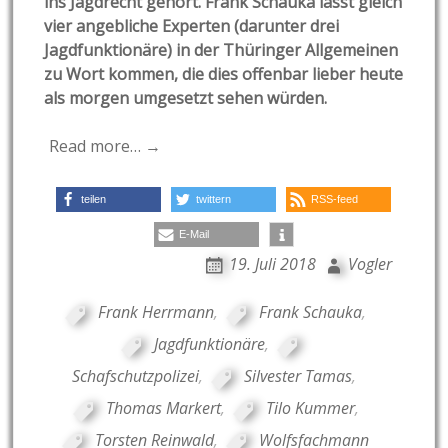
ins Jagdrecht gehört. Frank Schauka lässt gleich
vier angebliche Experten (darunter drei
Jagdfunktionäre) in der Thüringer Allgemeinen
zu Wort kommen, die dies offenbar lieber heute
als morgen umgesetzt sehen würden.
Read more… →
teilen
twittern
RSS-feed
E-Mail
19. Juli 2018
Vogler
Frank Herrmann
,
Frank Schauka
,
Jagdfunktionäre
,
Schafschutzpolizei
,
Silvester Tamas
,
Thomas Markert
,
Tilo Kummer
,
Torsten Reinwald
,
Wolfsfachmann