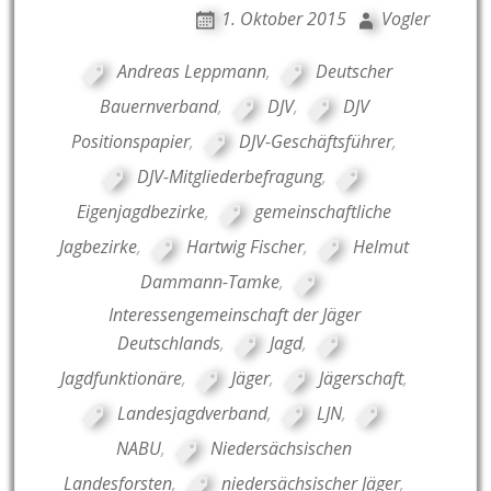
1. Oktober 2015
Vogler
Andreas Leppmann
,
Deutscher
Bauernverband
,
DJV
,
DJV
Positionspapier
,
DJV-Geschäftsführer
,
DJV-Mitgliederbefragung
,
Eigenjagdbezirke
,
gemeinschaftliche
Jagbezirke
,
Hartwig Fischer
,
Helmut
Dammann-Tamke
,
Interessengemeinschaft der Jäger
Deutschlands
,
Jagd
,
Jagdfunktionäre
,
Jäger
,
Jägerschaft
,
Landesjagdverband
,
LJN
,
NABU
,
Niedersächsischen
Landesforsten
,
niedersächsischer Jäger
,