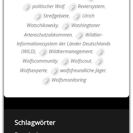
politischer Wolf
,
Reviersystem
,
Streifgebiete
,
Ulrich
Wotschikowsky
,
Washingtoner
Artenschutzabkommen
,
Wildtier-
Informationssystem der Länder Deutschlands
(WILD)
,
Wildtiermanagement
,
Wolfscommunity
,
Wolfscout
,
Wolfsexperte
,
wolfsfreundliche Jäger
,
Wolfsmonitoring
Schlagwörter