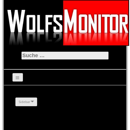
Suche
nach:
Sidebar