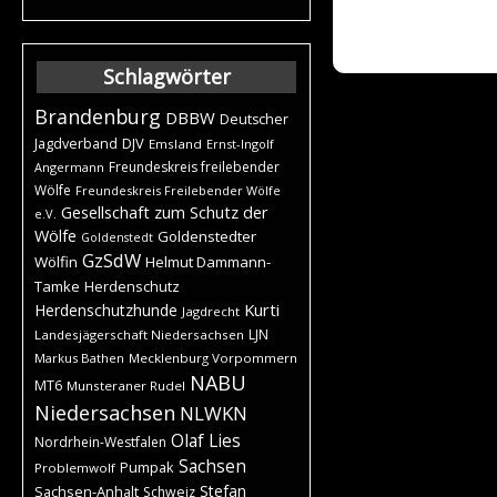
Schlagwörter
Brandenburg
DBBW
Deutscher
DJV
Jagdverband
Emsland
Ernst-Ingolf
Freundeskreis freilebender
Angermann
Wölfe
Freundeskreis Freilebender Wölfe
Gesellschaft zum Schutz der
e.V.
Wölfe
Goldenstedter
Goldenstedt
GzSdW
Wölfin
Helmut Dammann-
Tamke
Herdenschutz
Kurti
Herdenschutzhunde
Jagdrecht
LJN
Landesjägerschaft Niedersachsen
Markus Bathen
Mecklenburg Vorpommern
NABU
MT6
Munsteraner Rudel
Niedersachsen
NLWKN
Olaf Lies
Nordrhein-Westfalen
Sachsen
Pumpak
Problemwolf
Stefan
Sachsen-Anhalt
Schweiz