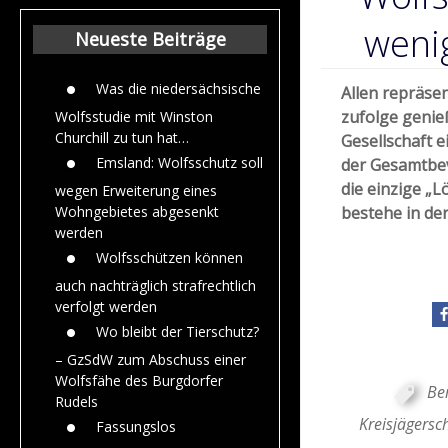
Beiträge aus de
Jahr 2015
wenig
Neueste Beiträge
Was die niedersächsische
Allen repräs
zufolge genie
Wolfsstudie mit Winston
Churchill zu tun hat…
Gesellschaft 
Emsland: Wolfsschutz soll
der Gesamtbev
die einzige „
wegen Erweiterung eines
bestehe in de
Wohngebietes abgesenkt
werden
Wolfsschützen können
auch nachträglich strafrechtlich
verfolgt werden
Wo bleibt der Tierschutz?
– GzSdW zum Abschuss einer
Wolfsfähe des Burgdorfer
Be
Rudels
Kreisjägers
Fassungslos