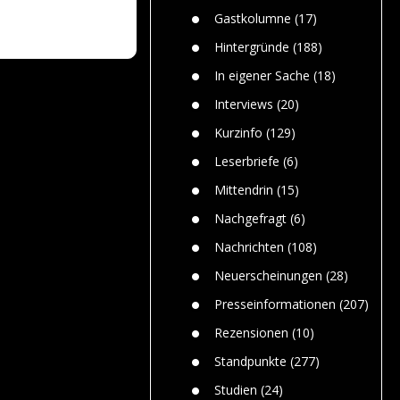
n
Gefährlic
Wolf faszi
Gastkolumne
(17)
Wolfs ge
dem Men
Hintergründe
(188)
Jim Bran
In eigener Sache
(18)
Warum W
Mensche
Interviews
(20)
gelegentl
Kurzinfo
(129)
Dr. Frank
Die Jagd,
Leserbriefe
(6)
und die J
Mittendrin
(15)
Nachgefragt
(6)
Nachrichten
(108)
Neuerscheinungen
(28)
Presseinformationen
(207)
Rezensionen
(10)
Standpunkte
(277)
Studien
(24)