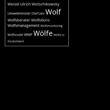
Ulrich Wotschikowsky
Wenzel
Wolf
Umweltminister Olaf Lies
Wolfsberater
Wolfsbüro
Wolfsmanagement
Wolfsmonitoring
Wölfe
WWF
Wolfsrudel
Wölfe in
Deutschland