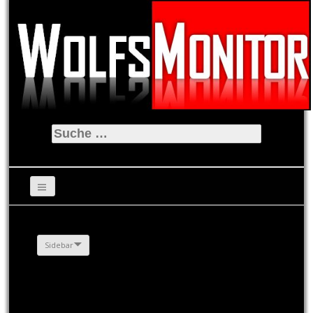
Suche
nach:
Sidebar