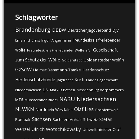
Schlagwörter
Brandenburg
DBBW
DJV
Deutscher Jagdverband
Freundeskreis freilebender
Emsland
Ernst-Ingolf Angermann
Gesellschaft
Wölfe
Freundeskreis Freilebender Wölfe e.V.
zum Schutz der Wölfe
Goldenstedter Wölfin
Goldenstedt
GzSdW
Helmut Dammann-Tamke
Herdenschutz
Kurti
Herdenschutzhunde
Jagdrecht
Landesjägerschaft
LJN
Niedersachsen
Markus Bathen
Mecklenburg Vorpommern
NABU
Niedersachsen
MT6
Munsteraner Rudel
NLWKN
Olaf Lies
Nordrhein-Westfalen
Problemwolf
Sachsen
Stefan
Pumpak
Sachsen-Anhalt
Schweiz
Ulrich Wotschikowsky
Wenzel
Umweltminister Olaf