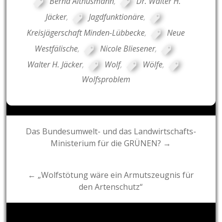
Bernd Althusmann
,
Dr. Walter H.
Jäcker
,
Jagdfunktionäre
,
Kreisjägerschaft Minden-Lübbecke
,
Neue
Westfälische
,
Nicole Bliesener
,
Walter H. Jäcker
,
Wolf
,
Wölfe
,
Wolfsproblem
Post
Das Bundesumwelt- und das Landwirtschafts-
Ministerium für die GRÜNEN? →
navigation
← „Wolfstötung wäre ein Armutszeugnis für
den Artenschutz“