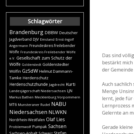
Schlagwörter
Brandenburg
DBBW
Deutscher
DJV
Jagdverband
Emsland
Ernst-Ingolf
Freundeskreis freilebender
Angermann
Wölfe
Freundeskreis Freilebender Wölfe
Das sind völl
Gesellschaft zum Schutz der
e.V.
bestärkt mich
Wölfe
Goldenstedter
Goldenstedt
der Gemeinde 
GzSdW
Wölfin
Helmut Dammann-
Tamke
Herdenschutz
Auch sachlich
Kurti
Herdenschutzhunde
Jagdrecht
Menge Unsinn.
LJN
Landesjägerschaft Niedersachsen
Markus Bathen
Mecklenburg Vorpommern
lernt, jede f
NABU
MT6
Lernprozess m
Munsteraner Rudel
Niedersachsen
NLWKN
Gelernte an m
Olaf Lies
Nordrhein-Westfalen
Sachsen
Gerade klein
Pumpak
Problemwolf
Stefan
Sachsen-Anhalt
Schweiz