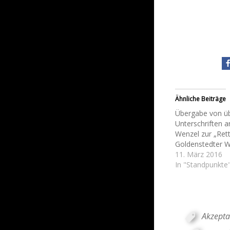
Ähnliche Beiträge
Übergabe von üb
Unterschriften a
Wenzel zur „Ret
Goldenstedter W
11. März 2016
In "Standpunkte
Akzepta