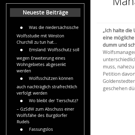
Man
Beiträge aus dem
Jahr 2015
Neueste Beiträge
Was die niedersächsische
„Ich halte di
Wolfsstudie mit Winston
eine mögliche
Churchill zu tun hat…
dumm und schä
Emsland: Wolfsschutz soll
Wolfsmanagem
wegen Erweiterung eines
unterschiedli
Wohngebietes abgesenkt
muss, nahezu u
werden
Petition davon
Wolfsschützen können
Goldenstedter
auch nachträglich strafrechtlich
geschehen dür
verfolgt werden
Wo bleibt der Tierschutz?
– GzSdW zum Abschuss einer
Wolfsfähe des Burgdorfer
Rudels
Fassungslos