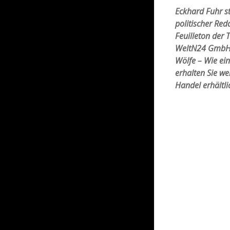
Eckhard Fuhr s
politischer Red
Feuilleton der 
WeltN24 GmbH. 
Wölfe – Wie ein
erhalten Sie we
Handel erhältli