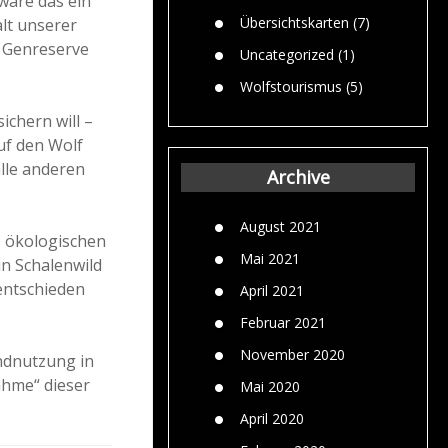
wäre das ein
Übersichtskarten
(7)
alt unserer
s Genreserve
Uncategorized
(1)
Wolfstourismus
(5)
ichern will –
auf den Wolf
alle anderen
Archive
August 2021
s ökologischen
Mai 2021
n Schalenwild
 entschieden
April 2021
Februar 2021
November 2020
ndnutzung in
ahme“ dieser
Mai 2020
April 2020