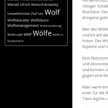
Herdenschutza
Ulrich Wotschikowsky
Wenzel
riesiger Schad
Wolf
Nutztiere. De
Umweltminister Olaf Lies
dringend geb
Wolfsberater
Wolfsbüro
Wolfsmanagement
Wolfsmonitoring
Wer den Wölfen
Wölfe
WWF
und ich will d
Wolfsrudel
Wölfe in
hüten. Der Wol
Deutschland
Aspekte und I
Kein Natursch
und ökonomisc
und können nic
gegen eine Be
Aber wenn ein
einer für die
Tiere legitim 