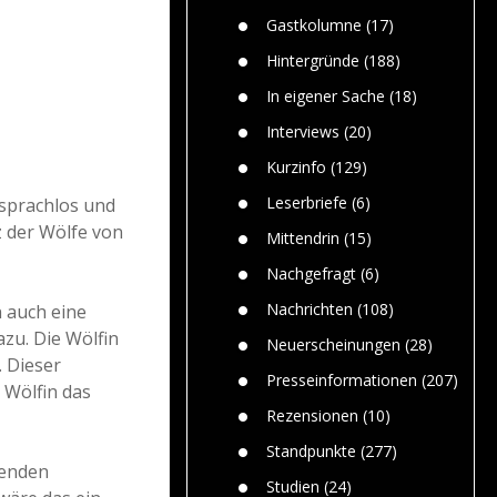
Paolo Mol
n
Gefährlic
Wolf fasz
Gastkolumne
(17)
Wolfs ge
dem Men
Hintergründe
(188)
Jim Bran
In eigener Sache
(18)
Warum W
Mensche
Interviews
(20)
gelegentl
Kurzinfo
(129)
Dr. Frank
Die Jagd,
Leserbriefe
(6)
sprachlos und
und die J
z der Wölfe von
Mittendrin
(15)
Nachgefragt
(6)
Nachrichten
(108)
 auch eine
azu.
Die Wölfin
Neuerscheinungen
(28)
. Dieser
Presseinformationen
(207)
 Wölfin das
Rezensionen
(10)
Standpunkte
(277)
senden
Studien
(24)