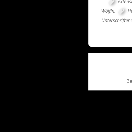
extens
Wölfin
,
H
Unterschriften
Post
navigati
← Ber