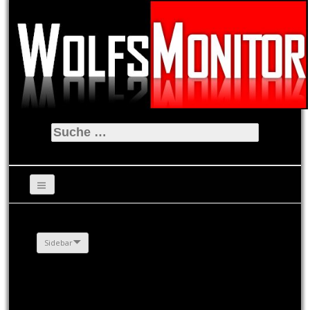
Suche
nach:
Sidebar