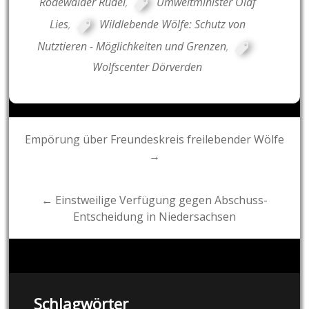
Rodewalder Rudel
,
Umweltminister Olaf
Lies
,
Wildlebende Wölfe: Schutz von
Nutztieren - Möglichkeiten und Grenzen
,
Wolfscenter Dörverden
Post
Empörung über Freundeskreis freilebender Wölfe
→
navigation
← Einstweilige Verfügung gegen Abschuss-
Entscheidung in Niedersachsen
Schlagwörter