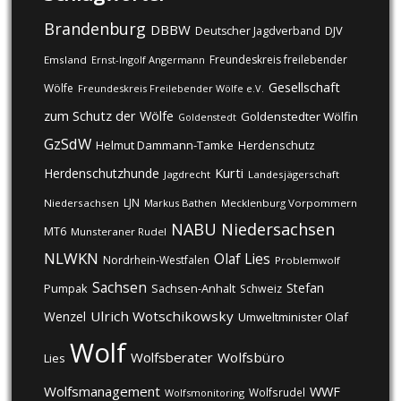
Brandenburg
DBBW
DJV
Deutscher Jagdverband
Freundeskreis freilebender
Emsland
Ernst-Ingolf Angermann
Gesellschaft
Wölfe
Freundeskreis Freilebender Wölfe e.V.
zum Schutz der Wölfe
Goldenstedter Wölfin
Goldenstedt
GzSdW
Helmut Dammann-Tamke
Herdenschutz
Kurti
Herdenschutzhunde
Jagdrecht
Landesjägerschaft
LJN
Niedersachsen
Markus Bathen
Mecklenburg Vorpommern
NABU
Niedersachsen
MT6
Munsteraner Rudel
NLWKN
Olaf Lies
Nordrhein-Westfalen
Problemwolf
Sachsen
Stefan
Pumpak
Sachsen-Anhalt
Schweiz
Ulrich Wotschikowsky
Wenzel
Umweltminister Olaf
Wolf
Wolfsberater
Wolfsbüro
Lies
Wolfsmanagement
WWF
Wolfsrudel
Wolfsmonitoring