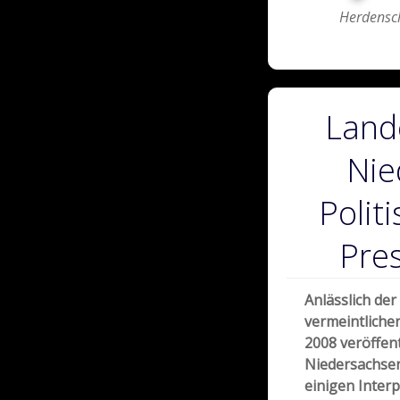
Herdensc
Land
Nie
Polit
Pre
Anlässlich der
vermeintlichen
2008 veröffent
Niedersachsen
einigen Inter