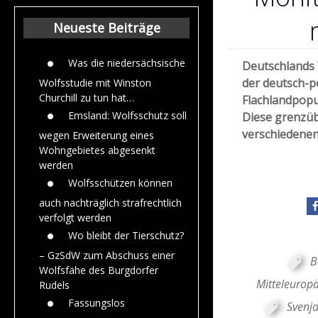
Beiträge aus de
Jahr 2015
Neueste Beiträge
Was die niedersächsische
Deutschlands 
der deutsch-p
Wolfsstudie mit Winston
Churchill zu tun hat…
Flachlandpopu
Emsland: Wolfsschutz soll
Diese grenzüb
verschiedenen
wegen Erweiterung eines
Wohngebietes abgesenkt
werden
Wolfsschützen können
auch nachträglich strafrechtlich
verfolgt werden
Wo bleibt der Tierschutz?
– GzSdW zum Abschuss einer
B
Wolfsfähe des Burgdorfer
Mitteleuropä
Rudels
Fassungslos
Svenja