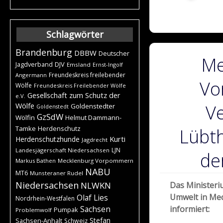
Schlagwörter
Brandenburg
DBBW
Deutscher
Me
DJV
Jagdverband
Emsland
Ernst-Ingolf
Freundeskreis freilebender
Angermann
Vo
Wölfe
Freundeskreis Freilebender Wölfe
Gesellschaft zum Schutz der
e.V.
Ve
Wölfe
Goldenstedter
Goldenstedt
GzSdW
Wölfin
Helmut Dammann-
Tamke
Herdenschutz
Lübt
Kurti
Herdenschutzhunde
Jagdrecht
LJN
Landesjägerschaft Niedersachsen
de
Markus Bathen
Mecklenburg Vorpommern
NABU
MT6
Munsteraner Rudel
Niedersachsen
NLWKN
Das Ministeri
Umwelt in Me
Olaf Lies
Nordrhein-Westfalen
informiert:
Sachsen
Pumpak
Problemwolf
Stefan
Sachsen-Anhalt
Schweiz