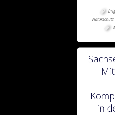
Bri
Naturschutz 
W
Sachse
Mit
Komp
in 