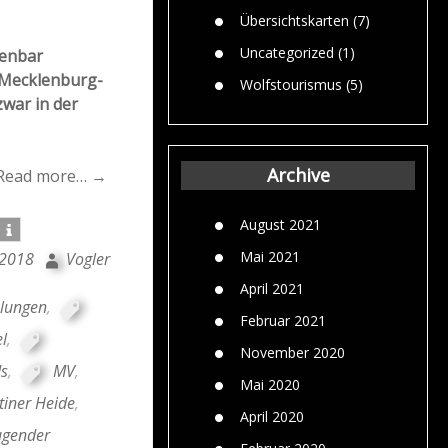
Übersichtskarten
(7)
Uncategorized
(1)
fenbar
n Mecklenburg-
Wolfstourismus
(5)
war in der
Archive
Read more… →
August 2021
Mai 2021
 2018
Vogler
April 2021
lungen
,
Februar 2021
l
,
November 2020
ds
,
MV
,
Mai 2020
tiner Heide
,
April 2020
ugender