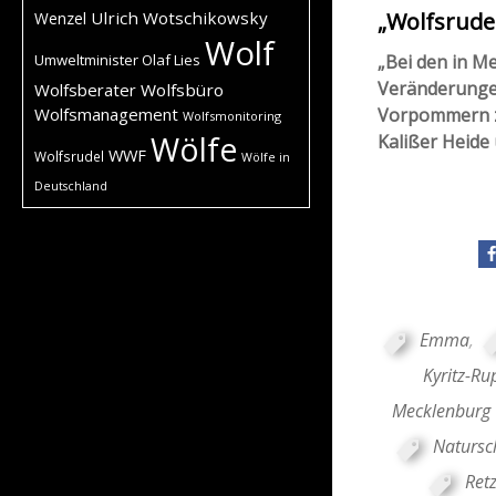
Ulrich Wotschikowsky
„Wolfsrudel
Wenzel
Wolf
Umweltminister Olaf Lies
„Bei den in M
Veränderungen 
Wolfsberater
Wolfsbüro
Wolfsmanagement
Vorpommern zw
Wolfsmonitoring
Wölfe
Kalißer Heide
WWF
Wolfsrudel
Wölfe in
Deutschland
Emma
,
Kyritz-Ru
Mecklenburg
Natursc
Ret