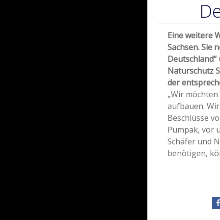
De
Eine weitere Wo
Sachsen. Sie 
Deutschland“ u
Naturschutz Sa
der entsprech
„Wir möchten 
aufbauen. Wir
Beschlüsse vo
Pumpak, vor u
Schäfer und Nu
benötigen, kö