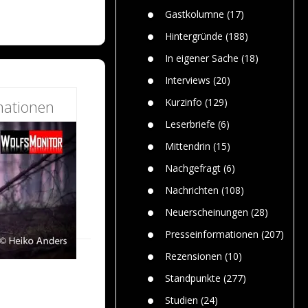
n
Gefährlic
Wolf faszi
Gastkolumne
(17)
Wolfs ge
dem Men
Hintergründe
(188)
Jim Bran
In eigener Sache
(18)
Warum W
Mensche
Interviews
(20)
gelegentl
Kurzinfo
(129)
mationen
Dr. Frank
Die Jagd,
Leserbriefe
(6)
und die J
Mittendrin
(15)
Nachgefragt
(6)
Nachrichten
(108)
Neuerscheinungen
(28)
Presseinformationen
(207)
Rezensionen
(10)
Standpunkte
(277)
Studien
(24)