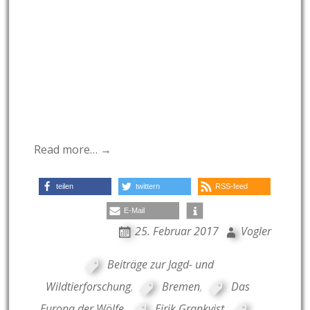
Read more… →
teilen
twittern
RSS-feed
E-Mail
25. Februar 2017
Vogler
Beiträge zur Jagd- und
Wildtierforschung
,
Bremen
,
Das
Europa der Wölfe
,
Eirik Grankvist
,