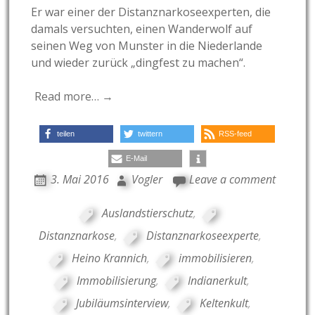
Er war einer der Distanznarkoseexperten, die
damals versuchten, einen Wanderwolf auf
seinen Weg von Munster in die Niederlande
und wieder zurück „dingfest zu machen“.
Read more… →
teilen
twittern
RSS-feed
E-Mail
3. Mai 2016
Vogler
Leave a comment
Auslandstierschutz
,
Distanznarkose
,
Distanznarkoseexperte
,
Heino Krannich
,
immobilisieren
,
Immobilisierung
,
Indianerkult
,
Jubiläumsinterview
,
Keltenkult
,