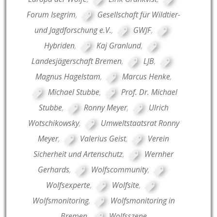
Forum Isegrim
,
Gesellschaft für Wildtier-
und Jagdforschung e.V.
,
GWJF
,
Hybriden
,
Kaj Granlund
,
Landesjägerschaft Bremen
,
LJB
,
Magnus Hagelstam
,
Marcus Henke
,
Michael Stubbe
,
Prof. Dr. Michael
Stubbe
,
Ronny Meyer
,
Ulrich
Wotschikowsky
,
Umweltstaatsrat Ronny
Meyer
,
Valerius Geist
,
Verein
Sicherheit und Artenschutz
,
Wernher
Gerhards
,
Wolfscommunity
,
Wolfsexperte
,
Wolfsite
,
Wolfsmonitoring
,
Wolfsmonitoring in
Bremen
,
Wolfsszene