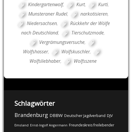
Kindergartenwolf
,
Kurt
,
Kurti
,
Munsteraner Rudel
,
narkotisieren
,
Niedersachsen
,
Rückkehr der Wölfe
nach Deutschland
,
Tierschutzmode
,
Vergrämungsversuche
,
Wolfshasser
,
Wolfskuschler
,
Wolfsliebhaber
,
Wolfsszene
Schlagwörter
Brandenburg
DBBW
DJV
Deutscher Jagdverband
Freundeskreis freilebender
Emsland
Ernst-Ingolf Angermann