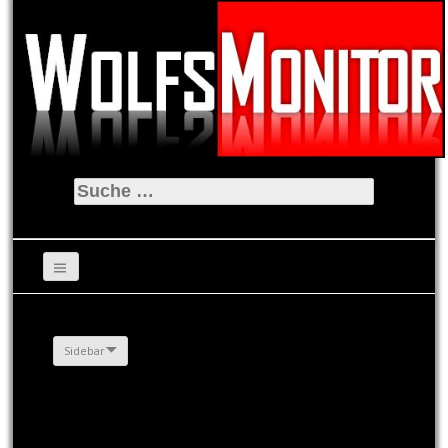
Suche
nach:
Sidebar