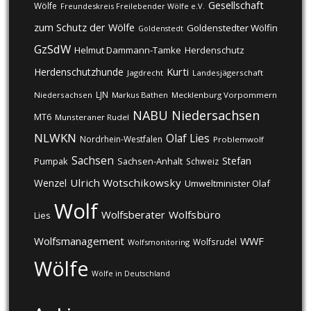
Gesellschaft
Wölfe
Freundeskreis Freilebender Wölfe e.V.
zum Schutz der Wölfe
Goldenstedter Wölfin
Goldenstedt
GzSdW
Helmut Dammann-Tamke
Herdenschutz
Kurti
Herdenschutzhunde
Jagdrecht
Landesjägerschaft
LJN
Niedersachsen
Markus Bathen
Mecklenburg Vorpommern
NABU
Niedersachsen
MT6
Munsteraner Rudel
NLWKN
Olaf Lies
Nordrhein-Westfalen
Problemwolf
Sachsen
Stefan
Pumpak
Sachsen-Anhalt
Schweiz
Ulrich Wotschikowsky
Wenzel
Umweltminister Olaf
Wolf
Wolfsberater
Wolfsbüro
Lies
Wolfsmanagement
WWF
Wolfsrudel
Wolfsmonitoring
Wölfe
Wölfe in Deutschland