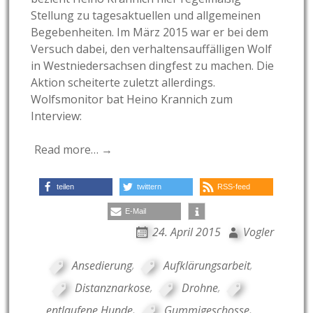
Stellung zu tagesaktuellen und allgemeinen
Begebenheiten. Im März 2015 war er bei dem
Versuch dabei, den verhaltensauffälligen Wolf
in Westniedersachsen dingfest zu machen. Die
Aktion scheiterte zuletzt allerdings.
Wolfsmonitor bat Heino Krannich zum
Interview:
Read more… →
teilen
twittern
RSS-feed
E-Mail
24. April 2015
Vogler
Ansedierung
,
Aufklärungsarbeit
,
Distanznarkose
,
Drohne
,
entlaufene Hunde
,
Gummigeschosse
,