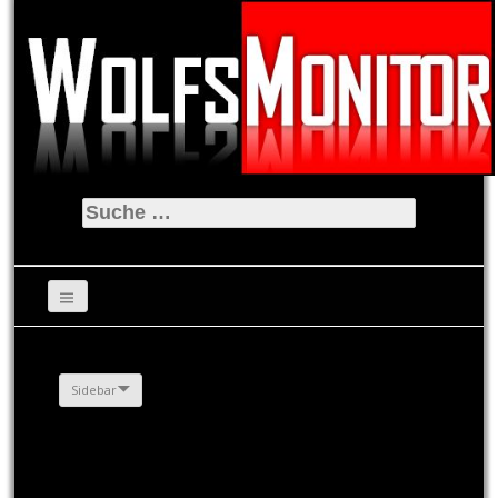
Suche
nach:
Sidebar