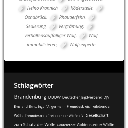
Heino Krannich
,
Köderstelle
,
Osnabrück
,
Rhauderfehn
,
Sedierung
,
Vergrämung
,
verhaltensauffälliger Wolf
,
Wolf
immobilisieren
,
Wolfsexperte
Schlagwörter
Brandenburg
DBBW
DJV
Deutscher Jagdverband
Freundeskreis freilebender
Emsland
Ernst-Ingolf Angermann
Gesellschaft
Wölfe
Freundeskreis Freilebender Wölfe e.V.
zum Schutz der Wölfe
Goldenstedter Wölfin
Goldenstedt