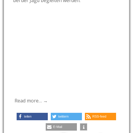
bei der Jagd begleiten werden.
Read more… →
teilen
twittern
RSS-feed
E-Mail