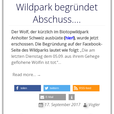
Wildpark begründet
Abschuss….
Der Wolf, der kürzlich im Biotopwildpark
Anholter Schweiz ausbüxte
(
hier!
)
, wurde jetzt
erschossen. Die Begründung auf der Facebook-
Seite des Wildparks lautet wie folgt:
„
Die am
letzten Dienstag dem 05.09. aus ihrem Gehege
geflohene Wölfin ist tot.“…
Read more… →
teilen
twittern
RSS-feed
E-Mail
17. September 2017
Vogler