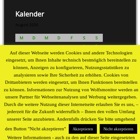
Kalender
August 2026
M
D
M
D
F
S
S
1
2
Auf dieser Webseite werden Cookies und andere Technologien
3
4
5
6
7
8
9
eingesetzt, um Ihnen Inhalte technisch bestmöglich bereitstellen zu
10
11
12
13
14
15
16
können, Anzeigen zu konfigurieren, Nutzungsstatistiken zu
17
18
19
20
21
22
23
analysieren sowie Ihre Sicherheit zu erhöhen. Cookies von
24
25
26
27
28
29
30
Drittanbietern werden eingesetzt, um Ihnen Funktionen bereitstellen
31
zu können. Informationen zur Nutzung von Wolfsmonitor werden an
« Aug
unsere Partner für Webseitenanalysen und Werbung weitergegeben.
Durch die weitere Nutzung dieser Internetseite erlauben Sie es uns, –
Proudly powered by WordPress
theme by
WP Blogs
jederzeit für die Zukunft widerruflich – Ihnen den vollen Umfang
unserer Seite anzubieten. Andernfalls drücken Sie bitte umgehend
den Button "Nicht akzeptieren"
Akzeptieren
Nicht akzeptieren
Weitere Informationen - auch zu den auf dieser Seite eingesetzten