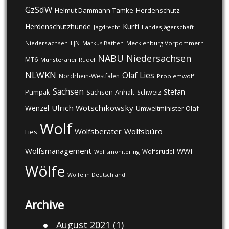
GzSdW
Helmut Dammann-Tamke
Herdenschutz
Kurti
Herdenschutzhunde
Jagdrecht
Landesjägerschaft
LJN
Niedersachsen
Markus Bathen
Mecklenburg Vorpommern
NABU
Niedersachsen
MT6
Munsteraner Rudel
NLWKN
Olaf Lies
Nordrhein-Westfalen
Problemwolf
Sachsen
Stefan
Pumpak
Sachsen-Anhalt
Schweiz
Ulrich Wotschikowsky
Wenzel
Umweltminister Olaf
Wolf
Wolfsberater
Wolfsbüro
Lies
Wolfsmanagement
WWF
Wolfsrudel
Wolfsmonitoring
Wölfe
Wölfe in Deutschland
Archive
August 2021
(1)