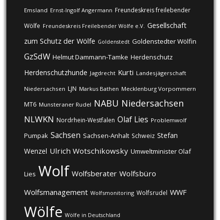
Freundeskreis freilebender
Emsland
Ernst-Ingolf Angermann
Gesellschaft
Wölfe
Freundeskreis Freilebender Wölfe e.V.
zum Schutz der Wölfe
Goldenstedter Wölfin
Goldenstedt
GzSdW
Helmut Dammann-Tamke
Herdenschutz
Kurti
Herdenschutzhunde
Jagdrecht
Landesjägerschaft
LJN
Niedersachsen
Markus Bathen
Mecklenburg Vorpommern
NABU
Niedersachsen
MT6
Munsteraner Rudel
NLWKN
Olaf Lies
Nordrhein-Westfalen
Problemwolf
Sachsen
Stefan
Pumpak
Sachsen-Anhalt
Schweiz
Ulrich Wotschikowsky
Wenzel
Umweltminister Olaf
Wolf
Wolfsberater
Wolfsbüro
Lies
Wolfsmanagement
WWF
Wolfsrudel
Wolfsmonitoring
Wölfe
Wölfe in Deutschland