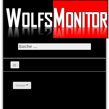
Suche
nach:
Sidebar