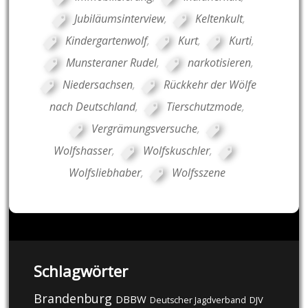
Jubiläumsinterview
,
Keltenkult
,
Kindergartenwolf
,
Kurt
,
Kurti
,
Munsteraner Rudel
,
narkotisieren
,
Niedersachsen
,
Rückkehr der Wölfe
nach Deutschland
,
Tierschutzmode
,
Vergrämungsversuche
,
Wolfshasser
,
Wolfskuschler
,
Wolfsliebhaber
,
Wolfsszene
Schlagwörter
Brandenburg
DBBW
DJV
Deutscher Jagdverband