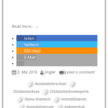
Read more… →
teilen
twittern
RSS-feed
E-Mail
3. Mai 2016
Vogler
Leave a comment
Auslandstierschutz
,
Distanznarkose
,
Distanznarkoseexperte
,
Heino Krannich
,
immobilisieren
,
Immobilisierung
,
Indianerkult
,