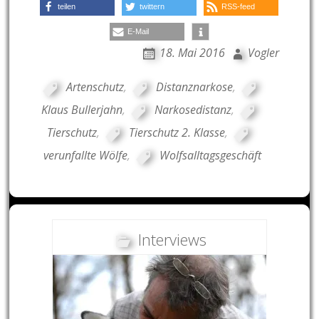
teilen
twittern
RSS-feed
E-Mail
18. Mai 2016
Vogler
Artenschutz
,
Distanznarkose
,
Klaus Bullerjahn
,
Narkosedistanz
,
Tierschutz
,
Tierschutz 2. Klasse
,
verunfallte Wölfe
,
Wolfsalltagsgeschäft
Interviews