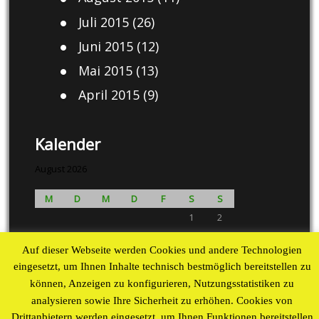
Juli 2015
(26)
Juni 2015
(12)
Mai 2015
(13)
April 2015
(9)
Kalender
August 2026
M
D
M
D
F
S
S
1
2
3
4
5
6
7
8
9
Auf dieser Webseite werden Cookies und andere Technologien
10
11
12
13
14
15
16
eingesetzt, um Ihnen Inhalte technisch bestmöglich bereitstellen zu
17
18
19
20
21
22
23
können, Anzeigen zu konfigurieren, Nutzungsstatistiken zu
24
25
26
27
28
29
30
analysieren sowie Ihre Sicherheit zu erhöhen. Cookies von
31
Drittanbietern werden eingesetzt, um Ihnen Funktionen bereitstellen