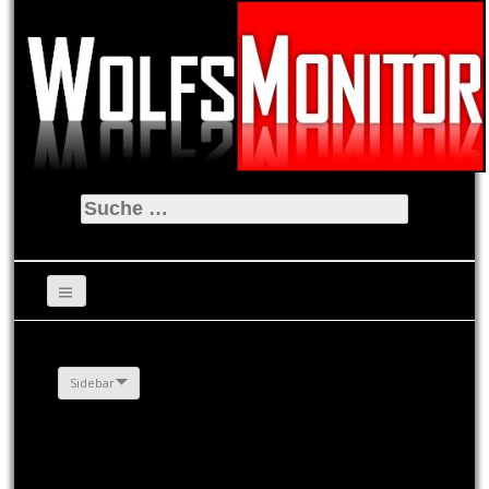
Suche
nach:
Sidebar