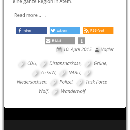
eine ganze Region in Atem.
Read more… →
teilen
twittern
RSS-feed
E-Mail
10. April 2015
Vogler
CDU
,
Distanznarkose
,
Grüne
,
GzSdW
,
NABU
,
Niedersachsen
,
Polizei
,
Task Force
Wolf
,
Wanderwolf