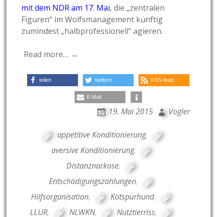
mit dem NDR am 17. Mai
, die „zentralen
Figuren“ im Wolfsmanagement künftig
zumindest „halbprofessionell“ agieren.
Read more… →
teilen
twittern
RSS-feed
E-Mail
19. Mai 2015
Vogler
appetitive Konditionierung
,
aversive Konditionierung
,
Distanznarkose
,
Entschädigungszahlungen
,
Hilfsorganisation
,
Kotspürhund
,
LLUR
,
NLWKN
,
Nutztierriss
,