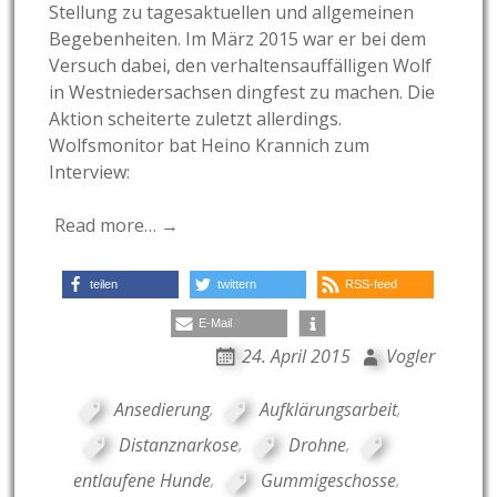
Stellung zu tagesaktuellen und allgemeinen
Begebenheiten. Im März 2015 war er bei dem
Versuch dabei, den verhaltensauffälligen Wolf
in Westniedersachsen dingfest zu machen. Die
Aktion scheiterte zuletzt allerdings.
Wolfsmonitor bat Heino Krannich zum
Interview:
Read more… →
teilen
twittern
RSS-feed
E-Mail
24. April 2015
Vogler
Ansedierung
,
Aufklärungsarbeit
,
Distanznarkose
,
Drohne
,
entlaufene Hunde
,
Gummigeschosse
,