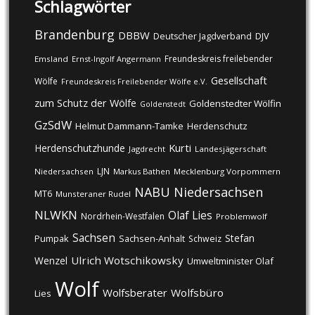
Schlagwörter
Brandenburg
DBBW
DJV
Deutscher Jagdverband
Freundeskreis freilebender
Emsland
Ernst-Ingolf Angermann
Gesellschaft
Wölfe
Freundeskreis Freilebender Wölfe e.V.
zum Schutz der Wölfe
Goldenstedter Wölfin
Goldenstedt
GzSdW
Helmut Dammann-Tamke
Herdenschutz
Kurti
Herdenschutzhunde
Jagdrecht
Landesjägerschaft
LJN
Niedersachsen
Markus Bathen
Mecklenburg Vorpommern
NABU
Niedersachsen
MT6
Munsteraner Rudel
NLWKN
Olaf Lies
Nordrhein-Westfalen
Problemwolf
Sachsen
Stefan
Pumpak
Sachsen-Anhalt
Schweiz
Ulrich Wotschikowsky
Wenzel
Umweltminister Olaf
Wolf
Wolfsberater
Wolfsbüro
Lies