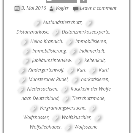
3. Mai 2016
Vogler
Leave a comment
Auslandstierschutz
,
Distanznarkose
,
Distanznarkoseexperte
,
Heino Krannich
,
immobilisieren
,
Immobilisierung
,
Indianerkult
,
Jubiläumsinterview
,
Keltenkult
,
Kindergartenwolf
,
Kurt
,
Kurti
,
Munsteraner Rudel
,
narkotisieren
,
Niedersachsen
,
Rückkehr der Wölfe
nach Deutschland
,
Tierschutzmode
,
Vergrämungsversuche
,
Wolfshasser
,
Wolfskuschler
,
Wolfsliebhaber
,
Wolfsszene