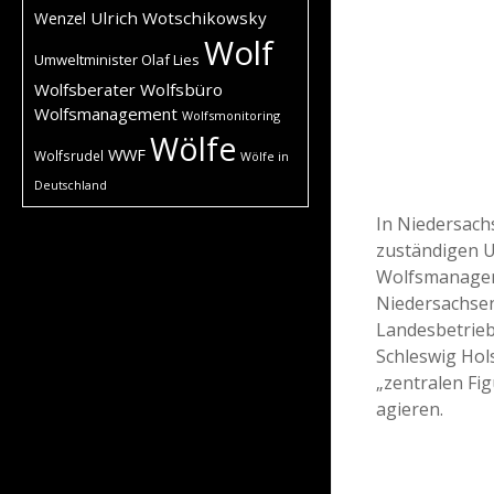
Ulrich Wotschikowsky
Wenzel
Wolf
Umweltminister Olaf Lies
Wolfsberater
Wolfsbüro
Wolfsmanagement
Wolfsmonitoring
Wölfe
WWF
Wolfsrudel
Wölfe in
Deutschland
In Niedersach
zuständigen U
Wolfsmanageme
Niedersachsen
Landesbetrieb
Schleswig Hol
„zentralen Fi
agieren.