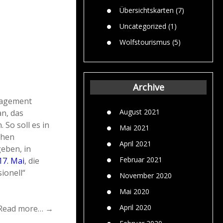
Übersichtskarten
(7)
Uncategorized
(1)
Wolfstourismus
(5)
Archive
nagement
August 2021
n, das
So soll es in
Mai 2021
chen
April 2021
eben, in
Februar 2021
17. Mai
, die
ionell“
November 2020
Mai 2020
April 2020
Read more… →