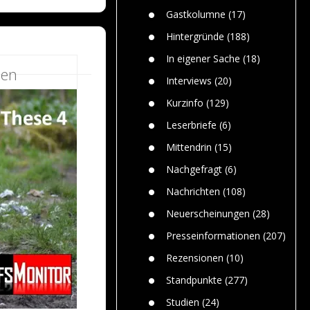
n
Gefährlic
Wolf faszi
Gastkolumne
(17)
Wolfs ge
dem Men
Hintergründe
(188)
Jim Bran
In eigener Sache
(18)
Warum W
sen
Mensche
Interviews
(20)
gelegentl
Kurzinfo
(129)
Dr. Frank
Die Jagd,
Leserbriefe
(6)
und die J
Mittendrin
(15)
Nachgefragt
(6)
Nachrichten
(108)
Neuerscheinungen
(28)
Presseinformationen
(207)
Rezensionen
(10)
Standpunkte
(277)
Studien
(24)