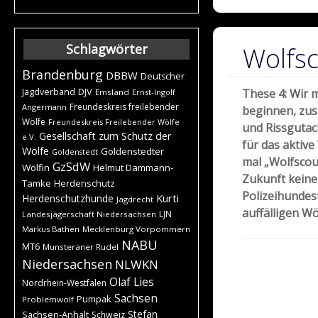
Schlagwörter
Wolfsc
Brandenburg
DBBW
Deutscher
DJV
Jagdverband
These 4: Wir 
Emsland
Ernst-Ingolf
Freundeskreis freilebender
Angermann
beginnen, zus
Wölfe
Freundeskreis Freilebender Wölfe
und Rissguta
Gesellschaft zum Schutz der
e.V.
für das aktive
Wölfe
Goldenstedter
Goldenstedt
mal „Wolfscou
GzSdW
Wölfin
Helmut Dammann-
Zukunft keine
Tamke
Herdenschutz
Polizeihundest
Kurti
Herdenschutzhunde
Jagdrecht
auffälligen W
LJN
Landesjägerschaft Niedersachsen
Markus Bathen
Mecklenburg Vorpommern
NABU
MT6
Munsteraner Rudel
Niedersachsen
NLWKN
Olaf Lies
Nordrhein-Westfalen
Sachsen
Pumpak
Problemwolf
Stefan
Sachsen-Anhalt
Schweiz