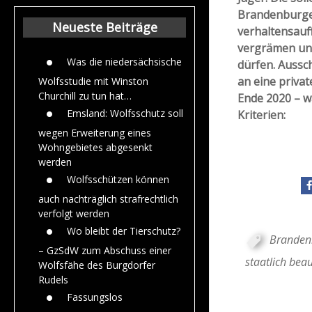
Beiträge aus de
Brandenburge
Jahr 2015
Neueste Beiträge
verhaltensauf
vergrämen und
Was die niedersächsische
dürfen. Aussc
an eine privat
Wolfsstudie mit Winston
Churchill zu tun hat…
Ende 2020 – 
Emsland: Wolfsschutz soll
Kriterien:
wegen Erweiterung eines
Wohngebietes abgesenkt
werden
Wolfsschützen können
auch nachträglich strafrechtlich
verfolgt werden
Wo bleibt der Tierschutz?
Branden
– GzSdW zum Abschuss einer
staatlich bea
Wolfsfähe des Burgdorfer
Rudels
Fassungslos