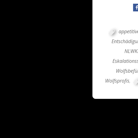
appetitiv
Entschädig
NLWK
Eskalations
Wolfsbefü
Wolfsprofis
,