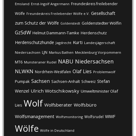
Freundeskreis freilebender
Emsland
Ernst-Ingolf Angermann
Gesellschaft
Wölfe
Freundeskreis Freilebender Wölfe e.V.
zum Schutz der Wölfe
Goldenstedter Wölfin
Goldenstedt
GzSdW
Helmut Dammann-Tamke
Herdenschutz
Kurti
Herdenschutzhunde
Jagdrecht
Landesjägerschaft
LJN
Niedersachsen
Markus Bathen
Mecklenburg Vorpommern
NABU
Niedersachsen
MT6
Munsteraner Rudel
NLWKN
Olaf Lies
Nordrhein-Westfalen
Problemwolf
Sachsen
Stefan
Pumpak
Sachsen-Anhalt
Schweiz
Ulrich Wotschikowsky
Wenzel
Umweltminister Olaf
Wolf
Wolfsberater
Wolfsbüro
Lies
Wolfsmanagement
WWF
Wolfsrudel
Wolfsmonitoring
Wölfe
Wölfe in Deutschland