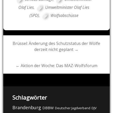
Olaf Lies
,
Umweltminister Olaf Lies
(SPD)
,
Wolfsabschüsse
Post
Brüssel: Änderung des Schutzstatus der Wölfe
derzeit nicht geplant →
navigation
← Aktion der Woche: Das MAZ-Wolfsforum
Schlagwörter
Brandenburg
DBBW
DJV
Deutscher Jagdverband