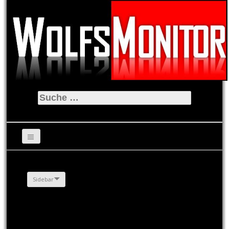
Suche
nach:
Sidebar