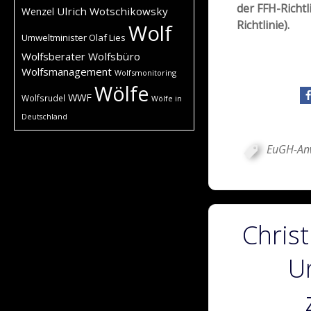
der FFH-Richtl
Ulrich Wotschikowsky
Wenzel
Richtlinie).
Wolf
Umweltminister Olaf Lies
Wolfsberater
Wolfsbüro
Wolfsmanagement
Wolfsmonitoring
Wölfe
WWF
Wolfsrudel
Wölfe in
Deutschland
EuGH-An
Christ
U