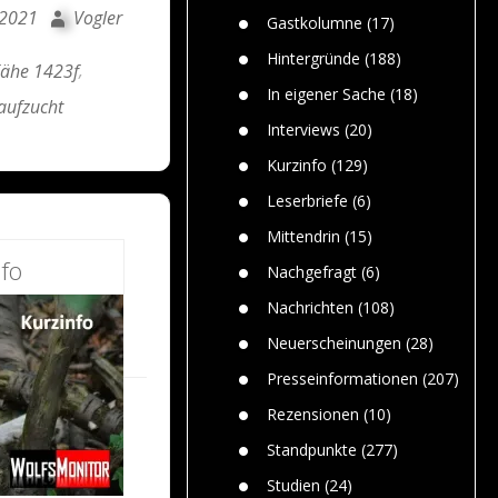
n
Gefährlic
 2021
Vogler
Wolf faszi
Gastkolumne
(17)
Wolfs ge
dem Men
Hintergründe
(188)
ähe 1423f
,
Jim Bran
In eigener Sache
(18)
aufzucht
Warum W
Mensche
Interviews
(20)
gelegentl
Kurzinfo
(129)
Dr. Frank
Die Jagd,
Leserbriefe
(6)
und die J
Mittendrin
(15)
fo
Nachgefragt
(6)
Nachrichten
(108)
Neuerscheinungen
(28)
Presseinformationen
(207)
Rezensionen
(10)
Standpunkte
(277)
Studien
(24)