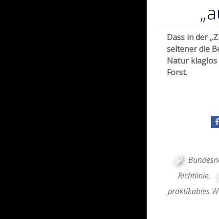
„a
Dass in der „Z
seltener die 
Natur klaglo
Forst.
Bundesna
Richtlinie
,
praktikables 