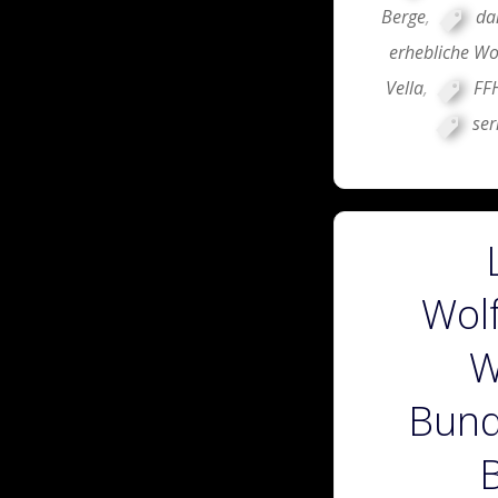
Berge
,
da
erhebliche Wo
Vella
,
FFH
se
Wol
W
Bund