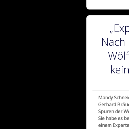
„Exp
Nach 
Wölf
kei
Mandy Schneid
Gerhard Bräuer
Spuren der Wö
Sie habe es b
einem Experte