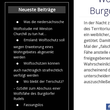
Beiträge aus de
Jahr 2015
Burg
Neueste Beiträge
Was die niedersächsische
In der Nacht z
des Territori
Wolfsstudie mit Winston
Churchill zu tun hat…
ein weiblicher
Emsland: Wolfsschutz soll
getötet. Dami
Mal der „falsc
wegen Erweiterung eines
Fähe anstelle
Wohngebietes abgesenkt
werden
freigegebenen
Wolfsschützen können
Wahrscheinlic
anscheinend d
auch nachträglich strafrechtlich
verfolgt werden
unterscheiden,
auszuschließe
Wo bleibt der Tierschutz?
– GzSdW zum Abschuss einer
Wolfsfähe des Burgdorfer
Rudels
Fassungslos