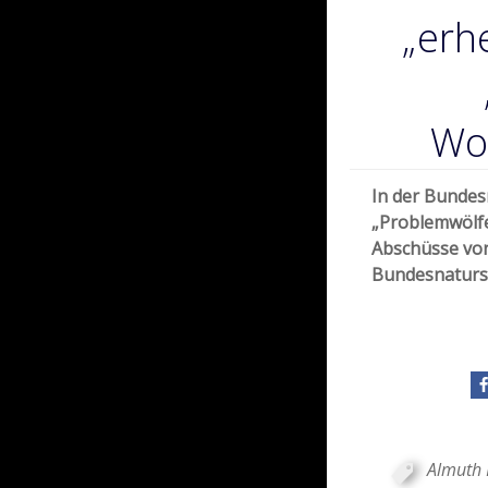
„erh
Wo
In der Bundes
„Problemwölfe
Abschüsse von 
Bundesnaturs
Almuth 