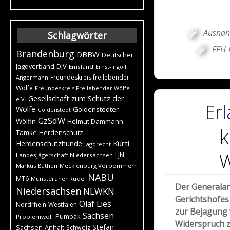
Ausna
Schlagwörter
FFH-R
Brandenburg
DBBW
Deutscher
DJV
Jagdverband
Emsland
Ernst-Ingolf
Freundeskreis freilebender
Angermann
Wölfe
Freundeskreis Freilebender Wölfe
Gesellschaft zum Schutz der
e.V.
Erl
Wölfe
Goldenstedter
Goldenstedt
GzSdW
Wölfin
Helmut Dammann-
k
Tamke
Herdenschutz
Kurti
Herdenschutzhunde
Jagdrecht
W
LJN
Landesjägerschaft Niedersachsen
Markus Bathen
Mecklenburg Vorpommern
NABU
MT6
Munsteraner Rudel
Der Generalan
Niedersachsen
NLWKN
Gerichtshofe
Olaf Lies
Nordrhein-Westfalen
zur Bejagung 
Sachsen
Pumpak
Problemwolf
Widerspruch 
Stefan
Sachsen-Anhalt
Schweiz