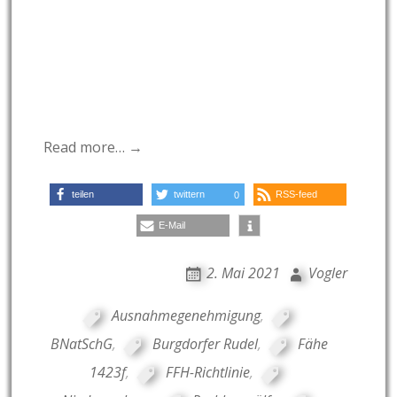
Read more… →
teilen
twittern
RSS-feed
0
E-Mail
2. Mai 2021
Vogler
Ausnahmegenehmigung
,
BNatSchG
,
Burgdorfer Rudel
,
Fähe
1423f
,
FFH-Richtlinie
,