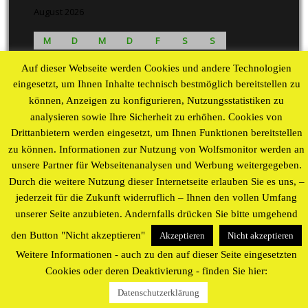
August 2026
M
D
M
D
F
S
S
1
2
Auf dieser Webseite werden Cookies und andere Technologien
3
4
5
6
7
8
9
eingesetzt, um Ihnen Inhalte technisch bestmöglich bereitstellen zu
10
11
12
13
14
15
16
können, Anzeigen zu konfigurieren, Nutzungsstatistiken zu
17
18
19
20
21
22
23
analysieren sowie Ihre Sicherheit zu erhöhen. Cookies von
24
25
26
27
28
29
30
Drittanbietern werden eingesetzt, um Ihnen Funktionen bereitstellen
31
zu können. Informationen zur Nutzung von Wolfsmonitor werden an
« Aug
unsere Partner für Webseitenanalysen und Werbung weitergegeben.
Durch die weitere Nutzung dieser Internetseite erlauben Sie es uns, –
Proudly powered by WordPress
theme by
WP Blogs
jederzeit für die Zukunft widerruflich – Ihnen den vollen Umfang
unserer Seite anzubieten. Andernfalls drücken Sie bitte umgehend
den Button "Nicht akzeptieren"
Akzeptieren
Nicht akzeptieren
Weitere Informationen - auch zu den auf dieser Seite eingesetzten
Cookies oder deren Deaktivierung - finden Sie hier:
Datenschutzerklärung