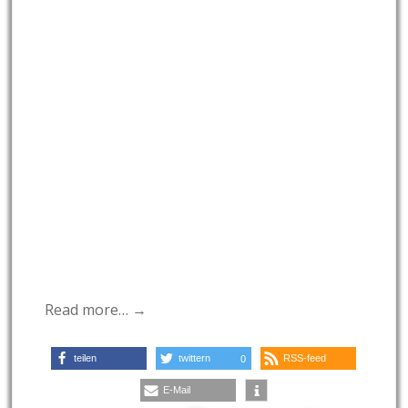
Read more… →
teilen
twittern
RSS-feed
0
E-Mail