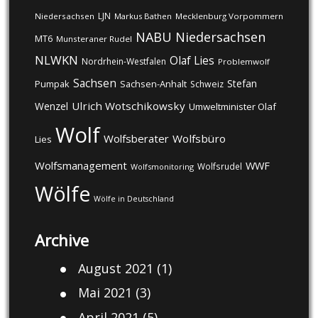
LJN
Niedersachsen
Markus Bathen
Mecklenburg Vorpommern
NABU
Niedersachsen
MT6
Munsteraner Rudel
NLWKN
Olaf Lies
Nordrhein-Westfalen
Problemwolf
Sachsen
Stefan
Pumpak
Sachsen-Anhalt
Schweiz
Ulrich Wotschikowsky
Wenzel
Umweltminister Olaf
Wolf
Wolfsberater
Wolfsbüro
Lies
Wolfsmanagement
WWF
Wolfsrudel
Wolfsmonitoring
Wölfe
Wölfe in Deutschland
Archive
August 2021
(1)
Mai 2021
(3)
April 2021
(5)