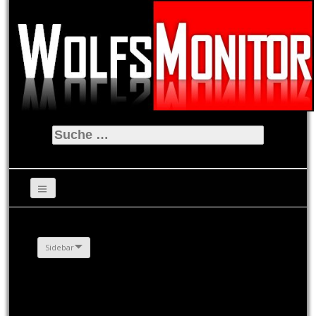
Suche
nach:
Sidebar