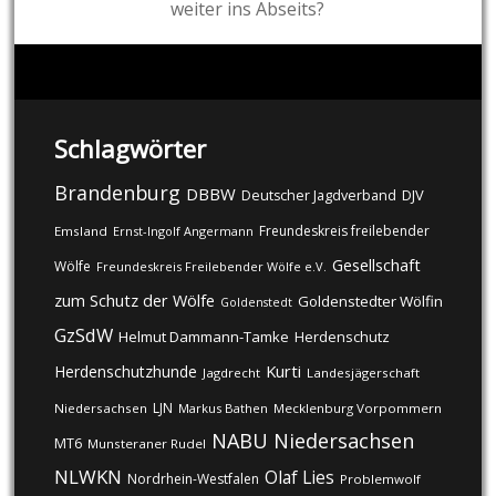
weiter ins Abseits?
Schlagwörter
Brandenburg
DBBW
DJV
Deutscher Jagdverband
Freundeskreis freilebender
Emsland
Ernst-Ingolf Angermann
Gesellschaft
Wölfe
Freundeskreis Freilebender Wölfe e.V.
zum Schutz der Wölfe
Goldenstedter Wölfin
Goldenstedt
GzSdW
Helmut Dammann-Tamke
Herdenschutz
Kurti
Herdenschutzhunde
Jagdrecht
Landesjägerschaft
LJN
Niedersachsen
Markus Bathen
Mecklenburg Vorpommern
NABU
Niedersachsen
MT6
Munsteraner Rudel
NLWKN
Olaf Lies
Nordrhein-Westfalen
Problemwolf