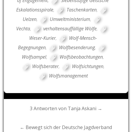
of Engagement
,
Siebenstufige Geistsche
Eskalationsspirale
,
Taschenkarten
,
Uelzen
,
Umweltministerium
,
Vechta
,
verhaltensauffällige Wölfe
,
Weser-Kurier
,
Wolf-Mensch-
Begegnungen
,
Wolfbesenderung
,
Wolfsampel
,
Wolfsbeobachtungen
,
Wolfsberater
,
Wolfsichtungen
,
Wolfsmanagement
Post
3 Antworten von Tanja Askani →
navigation
← Bewegt sich der Deutsche Jagdverband