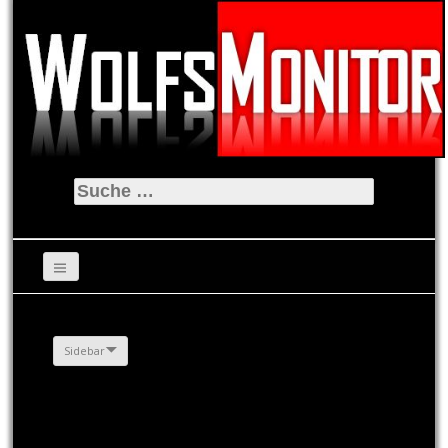
Suche
nach:
Sidebar