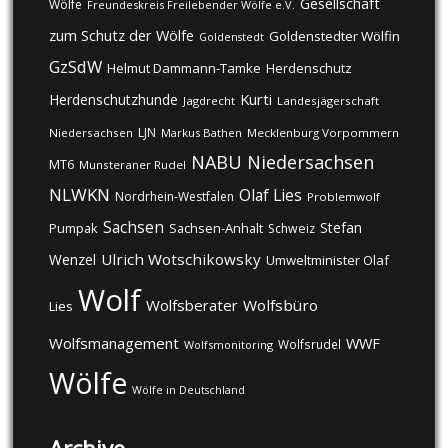
Gesellschaft
Wölfe
Freundeskreis Freilebender Wölfe e.V.
zum Schutz der Wölfe
Goldenstedter Wölfin
Goldenstedt
GzSdW
Helmut Dammann-Tamke
Herdenschutz
Kurti
Herdenschutzhunde
Jagdrecht
Landesjägerschaft
LJN
Niedersachsen
Markus Bathen
Mecklenburg Vorpommern
NABU
Niedersachsen
MT6
Munsteraner Rudel
NLWKN
Olaf Lies
Nordrhein-Westfalen
Problemwolf
Sachsen
Stefan
Pumpak
Sachsen-Anhalt
Schweiz
Ulrich Wotschikowsky
Wenzel
Umweltminister Olaf
Wolf
Wolfsberater
Wolfsbüro
Lies
Wolfsmanagement
WWF
Wolfsrudel
Wolfsmonitoring
Wölfe
Wölfe in Deutschland
Archive