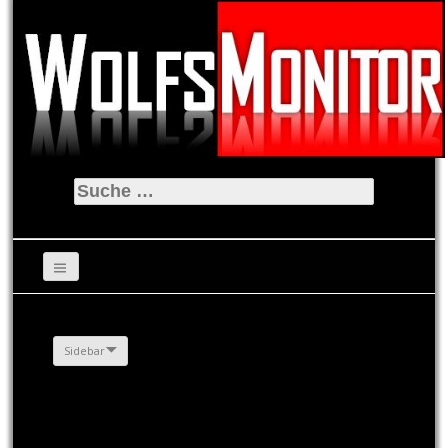
Suche
nach:
Sidebar