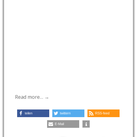
Read more… →
teilen
twittern
RSS-feed
E-Mail