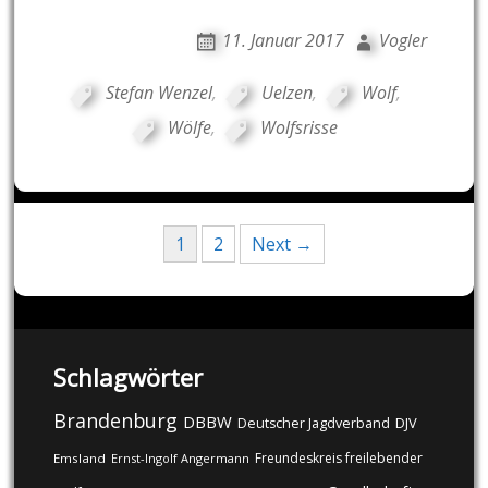
11. Januar 2017
Vogler
Stefan Wenzel
,
Uelzen
,
Wolf
,
Wölfe
,
Wolfsrisse
Posts
1
2
Next →
navigation
Schlagwörter
Brandenburg
DBBW
DJV
Deutscher Jagdverband
Freundeskreis freilebender
Emsland
Ernst-Ingolf Angermann