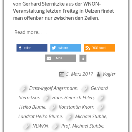
von Gerhard Sternitzke aus der WNON-
Veranstaltung letzten Freitag in Uelzen findet
man offenbar nur zwischen den Zeilen.
Read more… →
teilen
twittern
RSS-feed
E-Mail
5. März 2017
Vogler
Ernst-Ingolf Angermann
,
Gerhard
Sternitzke
,
Hans-Heinrich Ehlen
,
Heiko Blume
,
Konstantin Knorr
,
Landrat Heiko Blume
,
Michael Stubbe
,
NLWKN
,
Prof. Michael Stubbe
,