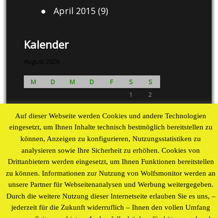
April 2015
(9)
Kalender
August 2026
M
D
M
D
F
S
S
1
2
3
4
5
6
7
8
9
Auf dieser Webseite werden Cookies und andere Technologien
10
11
12
13
14
15
16
eingesetzt, um Ihnen Inhalte technisch bestmöglich bereitstellen zu
17
18
19
20
21
22
23
können, Anzeigen zu konfigurieren, Nutzungsstatistiken zu
24
25
26
27
28
29
30
analysieren sowie Ihre Sicherheit zu erhöhen. Cookies von
31
Drittanbietern werden eingesetzt, um Ihnen Funktionen bereitstellen
« Aug
zu können. Informationen zur Nutzung von Wolfsmonitor werden an
unsere Partner für Webseitenanalysen und Werbung weitergegeben.
Proudly powered by WordPress
theme by
WP Blogs
Durch die weitere Nutzung dieser Internetseite erlauben Sie es uns, –
jederzeit für die Zukunft widerruflich – Ihnen den vollen Umfang