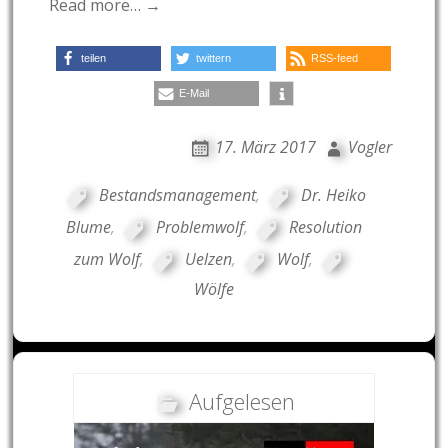
Read more… →
teilen
twittern
RSS-feed
E-Mail
17. März 2017
Vogler
Bestandsmanagement
,
Dr. Heiko
Blume
,
Problemwolf
,
Resolution
zum Wolf
,
Uelzen
,
Wolf
,
Wölfe
Aufgelesen