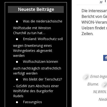
Beiträge aus de
Jahr 2015
Neueste Beiträge
Die interessa
Bericht von G
Was die niedersächsische
WNON-Veransta
Uelzen findet
Wolfsstudie mit Winston
Churchill zu tun hat…
Zeilen.
Emsland: Wolfsschutz soll
wegen Erweiterung eines
Wohngebietes abgesenkt
werden
Wolfsschützen können
auch nachträglich strafrechtlich
verfolgt werden
Ernst-Ing
Wo bleibt der Tierschutz?
Blume
,
– GzSdW zum Abschuss einer
Wolfsfähe des Burgdorfer
NLWKN
Rudels
Nied
Fassungslos