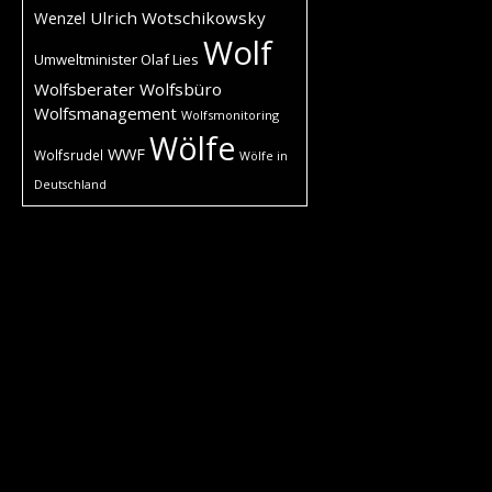
Ulrich Wotschikowsky
Wenzel
Wolf
Umweltminister Olaf Lies
Wolfsberater
Wolfsbüro
Wolfsmanagement
Wolfsmonitoring
Wölfe
WWF
Wolfsrudel
Wölfe in
Deutschland