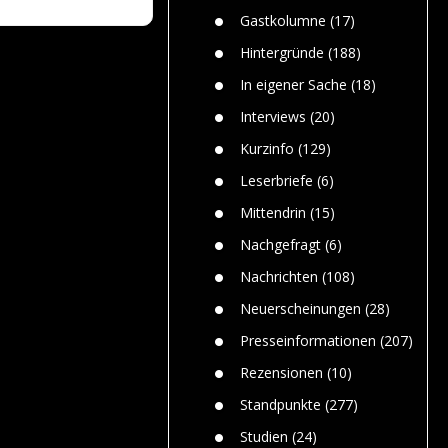
n
Gefährlic
Wolf faszi
Gastkolumne
(17)
Wolfs ge
dem Men
Hintergründe
(188)
Jim Bran
In eigener Sache
(18)
Warum W
Mensche
Interviews
(20)
gelegentl
Kurzinfo
(129)
Dr. Frank
Die Jagd,
Leserbriefe
(6)
und die J
Mittendrin
(15)
Nachgefragt
(6)
Nachrichten
(108)
Neuerscheinungen
(28)
Presseinformationen
(207)
Rezensionen
(10)
Standpunkte
(277)
Studien
(24)