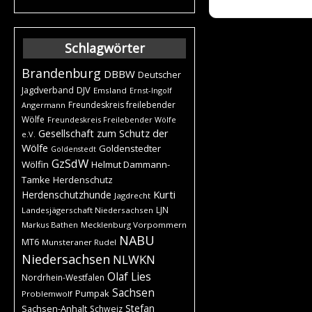
Schlagwörter
Brandenburg
DBBW
Deutscher
DJV
Jagdverband
Emsland
Ernst-Ingolf
Freundeskreis freilebender
Angermann
Wölfe
Freundeskreis Freilebender Wölfe
Gesellschaft zum Schutz der
e.V.
Wölfe
Goldenstedter
Goldenstedt
GzSdW
Wölfin
Helmut Dammann-
Tamke
Herdenschutz
Kurti
Herdenschutzhunde
Jagdrecht
LJN
Landesjägerschaft Niedersachsen
Markus Bathen
Mecklenburg Vorpommern
NABU
MT6
Munsteraner Rudel
Niedersachsen
NLWKN
Olaf Lies
Nordrhein-Westfalen
Sachsen
Pumpak
Problemwolf
Stefan
Sachsen-Anhalt
Schweiz