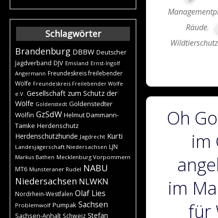
Managementp
Räude
,
Schlagwörter
Wildtierschut
Brandenburg
DBBW
Deutscher
DJV
Jagdverband
Emsland
Ernst-Ingolf
Freundeskreis freilebender
Angermann
Wölfe
Freundeskreis Freilebender Wölfe
Gesellschaft zum Schutz der
e.V.
Wölfe
Goldenstedter
Goldenstedt
Oh Got
GzSdW
Wölfin
Helmut Dammann-
Tamke
Herdenschutz
im 
Kurti
Herdenschutzhunde
Jagdrecht
LJN
Landesjägerschaft Niedersachsen
ange
Markus Bathen
Mecklenburg Vorpommern
NABU
MT6
Munsteraner Rudel
Niedersachsen
NLWKN
im Ma
Olaf Lies
Nordrhein-Westfalen
Sachsen
für
Pumpak
Problemwolf
Stefan
Sachsen-Anhalt
Schweiz