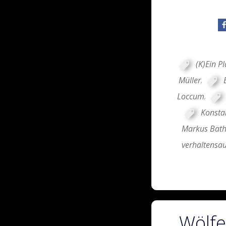
(K)Ein Pl
Müller
,
Loccum
,
Konsta
Markus Bat
verhaltensau
Wölfe