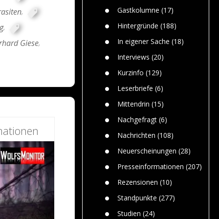
n
Gefährlic
Wolf faszi
Gastkolumne
(17)
asiten
,
Wolfs ge
dem Men
Hintergründe
(188)
g
,
Jim Bran
In eigener Sache
(18)
rhard Giese
,
Warum W
Mensche
Interviews
(20)
gelegentl
Kurzinfo
(129)
Dr. Frank
Die Jagd,
Leserbriefe
(6)
und die J
Mittendrin
(15)
Nachgefragt
(6)
mationen
Nachrichten
(108)
Neuerscheinungen
(28)
Presseinformationen
(207)
Rezensionen
(10)
Standpunkte
(277)
Studien
(24)