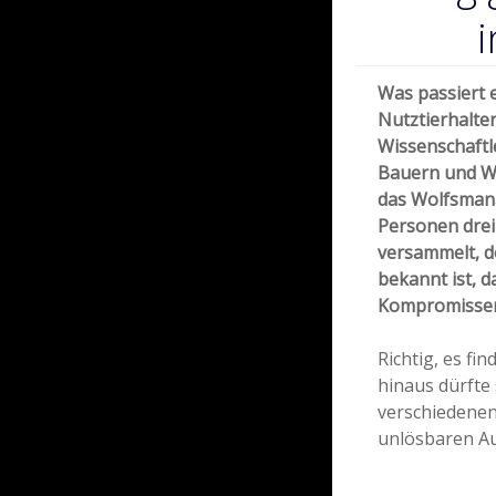
Was passiert 
Nutztierhalter
Wissenschaftle
Bauern und Wo
das Wolfsman
Personen drei
versammelt, d
bekannt ist, d
Kompromissen
Richtig, es fi
hinaus dürfte
verschiedenen
unlösbaren Au