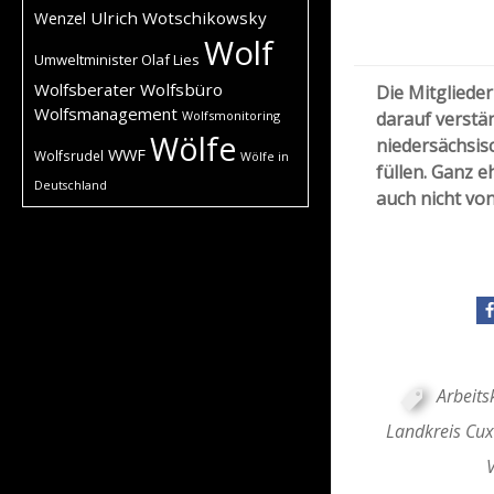
Ulrich Wotschikowsky
Wenzel
Wolf
Umweltminister Olaf Lies
Wolfsberater
Wolfsbüro
Die Mitglieder
Wolfsmanagement
Wolfsmonitoring
darauf verstä
Wölfe
niedersächsis
WWF
Wolfsrudel
Wölfe in
füllen. Ganz e
Deutschland
auch nicht v
Arbeits
Landkreis Cu