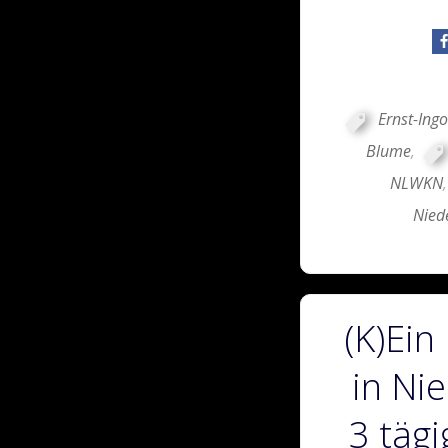
Ernst-Ing
Blume
,
NLWKN
Nied
(K)Ein
in Ni
3 täg