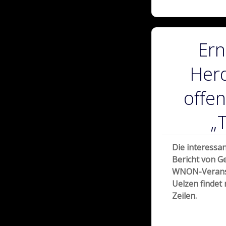
Ern
Herd
offen
„
Die interessa
Bericht von G
WNON-Veransta
Uelzen findet
Zeilen.