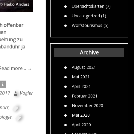
Übersichtskarten
(7)
Uncategorized
(1)
h offenbar
Wolfstourismus
(5)
uen
beitung zu
rmbanduhr ja
Archive
August 2021
Read more… →
Mai 2021
April 2021
 2017
Vogler
Februar 2021
November 2020
norr
,
Mai 2020
logie
,
April 2020