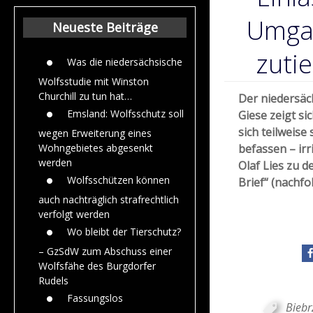
Beiträge aus de
Jahr 2015
Umgan
Neueste Beiträge
zutie
Was die niedersächsische
Wolfsstudie mit Winston
Churchill zu tun hat…
Der niedersäc
Emsland: Wolfsschutz soll
Giese zeigt si
sich teilweise
wegen Erweiterung eines
befassen – ir
Wohngebietes abgesenkt
werden
Olaf Lies zu 
Wolfsschützen können
Brief“ (nachfo
auch nachträglich strafrechtlich
verfolgt werden
Wo bleibt der Tierschutz?
– GzSdW zum Abschuss einer
Wolfsfähe des Burgdorfer
Rudels
Fassungslos
Biebr