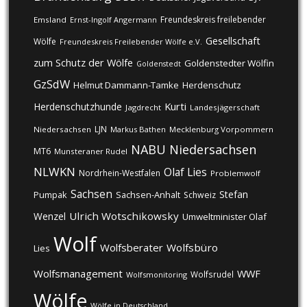
Freundeskreis freilebender
Emsland
Ernst-Ingolf Angermann
Gesellschaft
Wölfe
Freundeskreis Freilebender Wölfe e.V.
zum Schutz der Wölfe
Goldenstedter Wölfin
Goldenstedt
GzSdW
Helmut Dammann-Tamke
Herdenschutz
Kurti
Herdenschutzhunde
Jagdrecht
Landesjägerschaft
LJN
Niedersachsen
Markus Bathen
Mecklenburg Vorpommern
NABU
Niedersachsen
MT6
Munsteraner Rudel
NLWKN
Olaf Lies
Nordrhein-Westfalen
Problemwolf
Sachsen
Stefan
Pumpak
Sachsen-Anhalt
Schweiz
Ulrich Wotschikowsky
Wenzel
Umweltminister Olaf
Wolf
Wolfsberater
Wolfsbüro
Lies
Wolfsmanagement
WWF
Wolfsrudel
Wolfsmonitoring
Wölfe
Wölfe in Deutschland