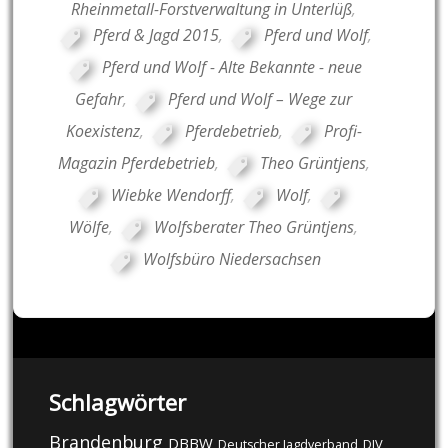
Rheinmetall-Forstverwaltung in Unterlüß
,
Pferd & Jagd 2015
,
Pferd und Wolf
,
Pferd und Wolf - Alte Bekannte - neue
Gefahr
,
Pferd und Wolf – Wege zur
Koexistenz
,
Pferdebetrieb
,
Profi-
Magazin Pferdebetrieb
,
Theo Grüntjens
,
Wiebke Wendorff
,
Wolf
,
Wölfe
,
Wolfsberater Theo Grüntjens
,
Wolfsbüro Niedersachsen
Schlagwörter
Brandenburg
DBBW
DJV
Deutscher Jagdverband