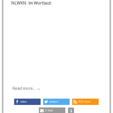
NLWKN im Wortlaut:
Read more… →
teilen
twittern
RSS-feed
E-Mail