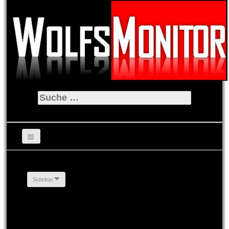
Suche
nach:
Sidebar