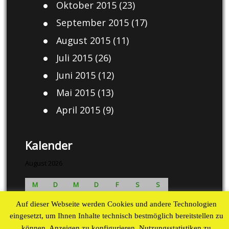
Oktober 2015
(23)
September 2015
(17)
August 2015
(11)
Juli 2015
(26)
Juni 2015
(12)
Mai 2015
(13)
April 2015
(9)
Kalender
August 2026
M
D
M
D
F
S
S
1
2
Auf dieser Webseite werden Cookies und andere Technologien
3
4
5
6
7
8
9
eingesetzt, um Ihnen Inhalte technisch bestmöglich bereitstellen zu
10
11
12
13
14
15
16
können, Anzeigen zu konfigurieren, Nutzungsstatistiken zu