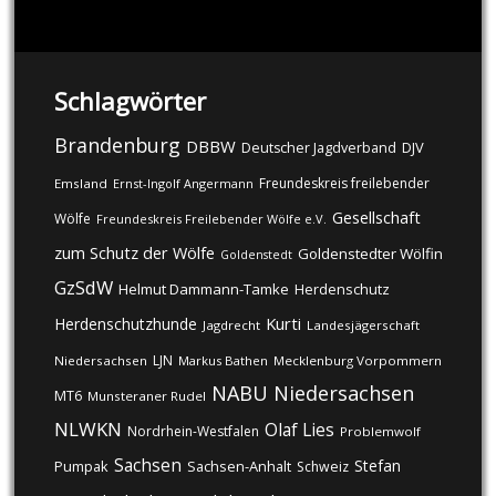
Schlagwörter
Brandenburg
DBBW
DJV
Deutscher Jagdverband
Freundeskreis freilebender
Emsland
Ernst-Ingolf Angermann
Gesellschaft
Wölfe
Freundeskreis Freilebender Wölfe e.V.
zum Schutz der Wölfe
Goldenstedter Wölfin
Goldenstedt
GzSdW
Helmut Dammann-Tamke
Herdenschutz
Kurti
Herdenschutzhunde
Jagdrecht
Landesjägerschaft
LJN
Niedersachsen
Markus Bathen
Mecklenburg Vorpommern
NABU
Niedersachsen
MT6
Munsteraner Rudel
NLWKN
Olaf Lies
Nordrhein-Westfalen
Problemwolf
Sachsen
Stefan
Pumpak
Sachsen-Anhalt
Schweiz