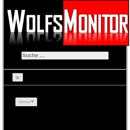
Suche
nach:
Sidebar