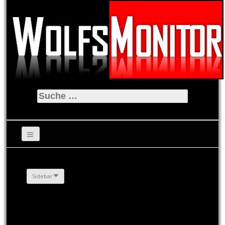
Suche
nach:
Sidebar