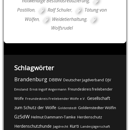
notwendige Bestandsreduzierung
,
Postillon
,
Ralf Schuler
,
Tötung von
Wölfen
,
Weidetierhaltung
,
Wolfsrudel
Schlagwörter
Brandenburg
DBBW
DJV
Deutscher Jagdverband
Freundeskreis freilebender
Emsland
Ernst-Ingolf Angermann
Gesellschaft
Wölfe
Freundeskreis Freilebender Wölfe e.V.
zum Schutz der Wölfe
Goldenstedter Wölfin
Goldenstedt
GzSdW
Helmut Dammann-Tamke
Herdenschutz
Kurti
Herdenschutzhunde
Jagdrecht
Landesjägerschaft