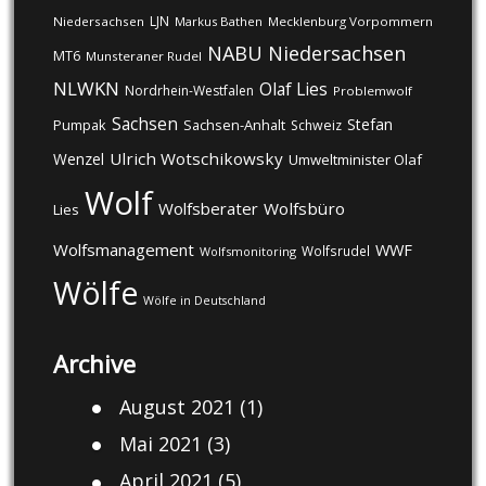
LJN
Niedersachsen
Markus Bathen
Mecklenburg Vorpommern
NABU
Niedersachsen
MT6
Munsteraner Rudel
NLWKN
Olaf Lies
Nordrhein-Westfalen
Problemwolf
Sachsen
Stefan
Pumpak
Sachsen-Anhalt
Schweiz
Ulrich Wotschikowsky
Wenzel
Umweltminister Olaf
Wolf
Wolfsberater
Wolfsbüro
Lies
Wolfsmanagement
WWF
Wolfsrudel
Wolfsmonitoring
Wölfe
Wölfe in Deutschland
Archive
August 2021
(1)
Mai 2021
(3)
April 2021
(5)