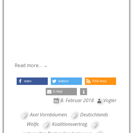
Read more… →
teilen
twittern
RSS-feed
E-Mail
8. Februar 2018
Vogler
Axel Vornbäumen
,
Deutschlands
Wölfe
,
Koalitionsvertrag
,