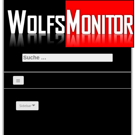
Suche
nach:
Sidebar