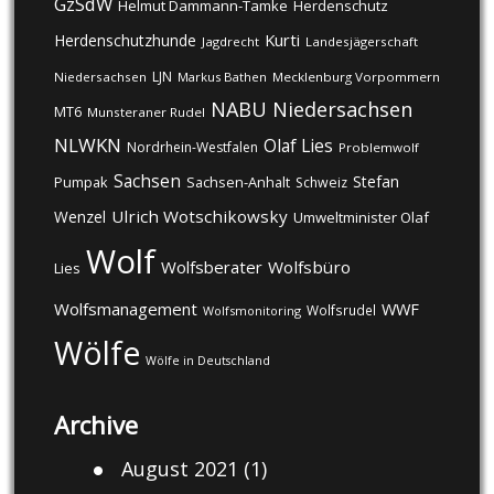
GzSdW
Helmut Dammann-Tamke
Herdenschutz
Kurti
Herdenschutzhunde
Jagdrecht
Landesjägerschaft
LJN
Niedersachsen
Markus Bathen
Mecklenburg Vorpommern
NABU
Niedersachsen
MT6
Munsteraner Rudel
NLWKN
Olaf Lies
Nordrhein-Westfalen
Problemwolf
Sachsen
Stefan
Pumpak
Sachsen-Anhalt
Schweiz
Ulrich Wotschikowsky
Wenzel
Umweltminister Olaf
Wolf
Wolfsberater
Wolfsbüro
Lies
Wolfsmanagement
WWF
Wolfsrudel
Wolfsmonitoring
Wölfe
Wölfe in Deutschland
Archive
August 2021
(1)