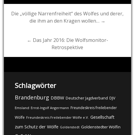
Post
Die „völlige Narrenfreiheit“ des Wolfes und derer,
die ihm an den Kragen wollen… →
navigation
← Das Jahr 2016: Die Wolfsmonitor-
Retrospektive
Schlagwörter
Brandenburg
DBBW
DJV
Deutscher Jagdverband
Freundeskreis freilebender
Emsland
Ernst-Ingolf Angermann
Gesellschaft
Wölfe
Freundeskreis Freilebender Wölfe e.V.
zum Schutz der Wölfe
Goldenstedter Wölfin
Goldenstedt