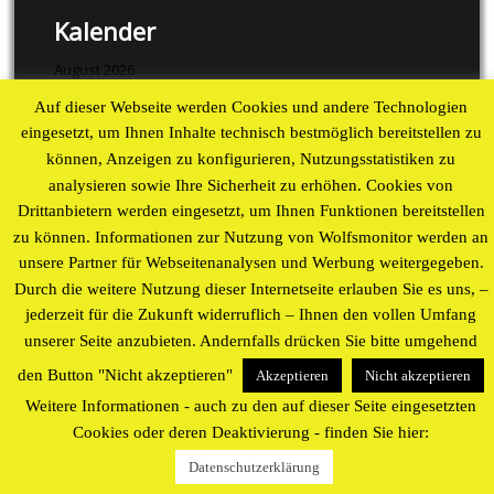
Kalender
August 2026
Auf dieser Webseite werden Cookies und andere Technologien
M
D
M
D
F
S
S
eingesetzt, um Ihnen Inhalte technisch bestmöglich bereitstellen zu
1
2
können, Anzeigen zu konfigurieren, Nutzungsstatistiken zu
3
4
5
6
7
8
9
analysieren sowie Ihre Sicherheit zu erhöhen. Cookies von
10
11
12
13
14
15
16
Drittanbietern werden eingesetzt, um Ihnen Funktionen bereitstellen
17
18
19
20
21
22
23
zu können. Informationen zur Nutzung von Wolfsmonitor werden an
24
25
26
27
28
29
30
unsere Partner für Webseitenanalysen und Werbung weitergegeben.
31
Durch die weitere Nutzung dieser Internetseite erlauben Sie es uns, –
« Aug
jederzeit für die Zukunft widerruflich – Ihnen den vollen Umfang
unserer Seite anzubieten. Andernfalls drücken Sie bitte umgehend
Proudly powered by WordPress
theme by
WP Blogs
den Button "Nicht akzeptieren"
Akzeptieren
Nicht akzeptieren
Weitere Informationen - auch zu den auf dieser Seite eingesetzten
Cookies oder deren Deaktivierung - finden Sie hier:
Datenschutzerklärung