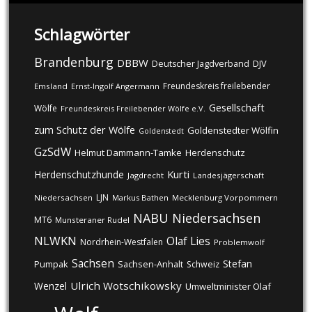
Schlagwörter
Brandenburg
DBBW
DJV
Deutscher Jagdverband
Freundeskreis freilebender
Emsland
Ernst-Ingolf Angermann
Gesellschaft
Wölfe
Freundeskreis Freilebender Wölfe e.V.
zum Schutz der Wölfe
Goldenstedter Wölfin
Goldenstedt
GzSdW
Helmut Dammann-Tamke
Herdenschutz
Kurti
Herdenschutzhunde
Jagdrecht
Landesjägerschaft
LJN
Niedersachsen
Markus Bathen
Mecklenburg Vorpommern
NABU
Niedersachsen
MT6
Munsteraner Rudel
NLWKN
Olaf Lies
Nordrhein-Westfalen
Problemwolf
Sachsen
Stefan
Pumpak
Sachsen-Anhalt
Schweiz
Ulrich Wotschikowsky
Wenzel
Umweltminister Olaf