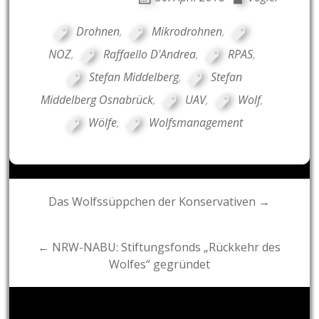
Drohnen
,
Mikrodrohnen
,
NOZ
,
Raffaello D'Andrea
,
RPAS
,
Stefan Middelberg
,
Stefan
Middelberg Osnabrück
,
UAV
,
Wolf
,
Wölfe
,
Wolfsmanagement
Post
Das Wolfssüppchen der Konservativen →
navigation
← NRW-NABU: Stiftungsfonds „Rückkehr des
Wolfes“ gegründet