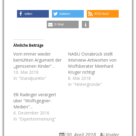
teilen
twittern
RSS-feed
E-Mail
Ähnliche Beiträge
Vom immer wieder
NABU Osnabrück stellt
bemühten Argument der
Interview-Antworten von
„gerissenen Kinder“…
Wolfsberater Meinhard
10. Mai 2018
Krüger richtig!
In "Standpunkte"
8. Mai 2018
In "Hintergründe"
Elli Radinger verärgert
über "Wolfsgegner-
Medien"...
6. Dezember 2016
In "Expertenmeinung"
30. April 2018
Vogler