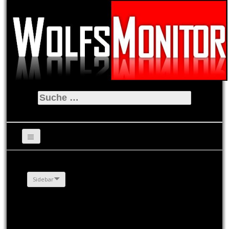
Suche
nach:
Sidebar