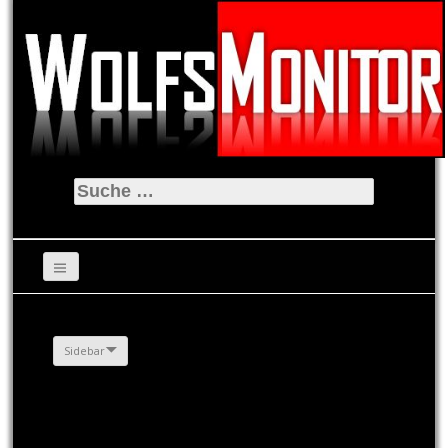
Suche
nach:
Sidebar