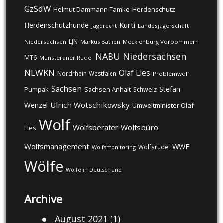
GzSdW
Helmut Dammann-Tamke
Herdenschutz
Kurti
Herdenschutzhunde
Jagdrecht
Landesjägerschaft
LJN
Niedersachsen
Markus Bathen
Mecklenburg Vorpommern
NABU
Niedersachsen
MT6
Munsteraner Rudel
NLWKN
Olaf Lies
Nordrhein-Westfalen
Problemwolf
Sachsen
Stefan
Pumpak
Sachsen-Anhalt
Schweiz
Ulrich Wotschikowsky
Wenzel
Umweltminister Olaf
Wolf
Wolfsberater
Wolfsbüro
Lies
Wolfsmanagement
WWF
Wolfsrudel
Wolfsmonitoring
Wölfe
Wölfe in Deutschland
Archive
August 2021
(1)