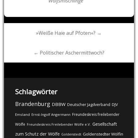
Wolfsmischlinge
Post
»Weiße Haie auf Pfoten«? →
navigation
← Politischer Aschermittwoch?
Schlagwörter
Brandenburg
DBBW
DJV
Deutscher Jagdverband
Freundeskreis freilebender
Emsland
Ernst-Ingolf Angermann
Gesellschaft
Wölfe
Freundeskreis Freilebender Wölfe e.V.
zum Schutz der Wölfe
Goldenstedter Wölfin
Goldenstedt