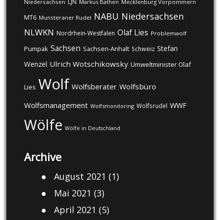
LJN
Niedersachsen
Markus Bathen
Mecklenburg Vorpommern
NABU
Niedersachsen
MT6
Munsteraner Rudel
NLWKN
Olaf Lies
Nordrhein-Westfalen
Problemwolf
Sachsen
Stefan
Pumpak
Sachsen-Anhalt
Schweiz
Ulrich Wotschikowsky
Wenzel
Umweltminister Olaf
Wolf
Wolfsberater
Wolfsbüro
Lies
Wolfsmanagement
WWF
Wolfsrudel
Wolfsmonitoring
Wölfe
Wölfe in Deutschland
Archive
August 2021
(1)
Mai 2021
(3)
April 2021
(5)