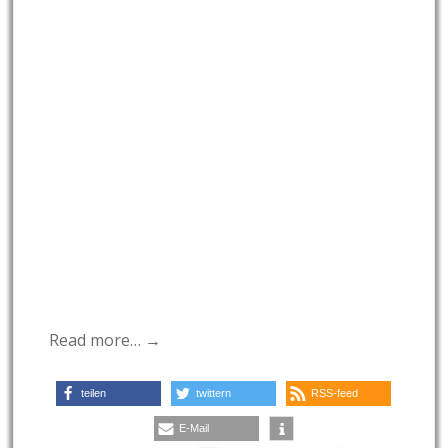
Read more… →
teilen
twittern
RSS-feed
E-Mail