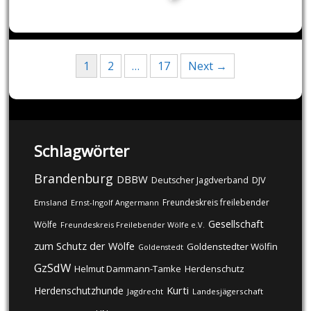
Posts
1
2
…
17
Next →
navigation
Schlagwörter
Brandenburg
DBBW
DJV
Deutscher Jagdverband
Freundeskreis freilebender
Emsland
Ernst-Ingolf Angermann
Gesellschaft
Wölfe
Freundeskreis Freilebender Wölfe e.V.
zum Schutz der Wölfe
Goldenstedter Wölfin
Goldenstedt
GzSdW
Helmut Dammann-Tamke
Herdenschutz
Kurti
Herdenschutzhunde
Jagdrecht
Landesjägerschaft