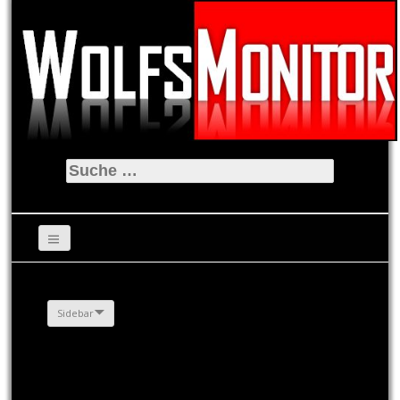
Suche
nach:
Sidebar