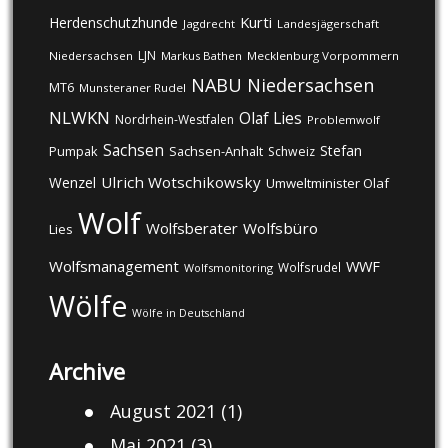
Kurti
Herdenschutzhunde
Jagdrecht
Landesjägerschaft
LJN
Niedersachsen
Markus Bathen
Mecklenburg Vorpommern
NABU
Niedersachsen
MT6
Munsteraner Rudel
NLWKN
Olaf Lies
Nordrhein-Westfalen
Problemwolf
Sachsen
Stefan
Pumpak
Sachsen-Anhalt
Schweiz
Ulrich Wotschikowsky
Wenzel
Umweltminister Olaf
Wolf
Wolfsberater
Wolfsbüro
Lies
Wolfsmanagement
WWF
Wolfsrudel
Wolfsmonitoring
Wölfe
Wölfe in Deutschland
Archive
August 2021
(1)
Mai 2021
(3)