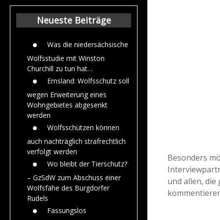
Beiträge aus dem
Jahr 2015
Neueste Beiträge
Was die niedersächsische
Wolfsstudie mit Winston
Churchill zu tun hat…
Emsland: Wolfsschutz soll
wegen Erweiterung eines
Wohngebietes abgesenkt
werden
Wolfsschützen können
auch nachträglich strafrechtlich
verfolgt werden
Besonders möc
Wo bleibt der Tierschutz?
Interviewpart
– GzSdW zum Abschuss einer
und allen, di
Wolfsfähe des Burgdorfer
kommentieren,
Rudels
Fassungslos