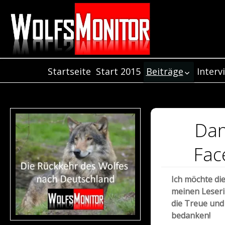
Startseite
Start 2015
Beiträge
Interv
Inter
Beiträge aus dem
Jahr 2021
Inter
Beiträge aus dem
Inter
Jahr 2020
Dan
Beiträge aus dem
Jahr 2019
Fac
Beiträge aus dem
Jahr 2018
Ich möchte di
Beiträge aus de
meinen Leseri
Jahr 2017
die Treue und
Beiträge aus dem
bedanken!
Jahr 2016