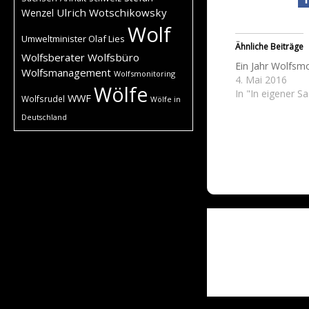
Ulrich Wotschikowsky
Wenzel
Wolf
Umweltminister Olaf Lies
Ähnliche Beiträge
Wolfsberater
Wolfsbüro
Ein Jahr Wolfsm
Wolfsmanagement
Wolfsmonitoring
4. Mai 2016
Wölfe
In "In eigener S
WWF
Wolfsrudel
Wölfe in
Deutschland
Post
navigati