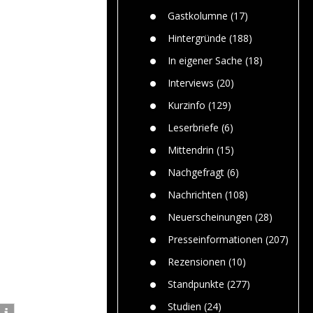
Paolo Mol
n
Gefährlic
Wolf fasz
Gastkolumne
(17)
Wolfs ge
dem Men
Hintergründe
(188)
Jim Bran
In eigener Sache
(18)
Warum W
Mensche
Interviews
(20)
gelegentl
Kurzinfo
(129)
Dr. Frank
Die Jagd,
Leserbriefe
(6)
und die J
Mittendrin
(15)
Nachgefragt
(6)
Nachrichten
(108)
Neuerscheinungen
(28)
Presseinformationen
(207)
Rezensionen
(10)
Standpunkte
(277)
Studien
(24)