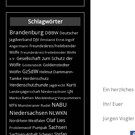
Schlagwörter
Brandenburg
DBBW
Deutscher
DJV
Jagdverband
Emsland
Ernst-Ingolf
Freundeskreis freilebender
Angermann
Wölfe
Freundeskreis Freilebender Wölfe
Gesellschaft zum Schutz der
e.V.
Wölfe
Goldenstedter
Goldenstedt
GzSdW
Wölfin
Helmut Dammann-
Tamke
Herdenschutz
Kurti
Herdenschutzhunde
Jagdrecht
Ein herzliche
LJN
Landesjägerschaft Niedersachsen
Markus Bathen
Mecklenburg Vorpommern
Ihr/ Euer
NABU
MT6
Munsteraner Rudel
Niedersachsen
NLWKN
Jürgen Vogler
Olaf Lies
Nordrhein-Westfalen
Sachsen
Pumpak
Problemwolf
Stefan
Sachsen-Anhalt
Schweiz