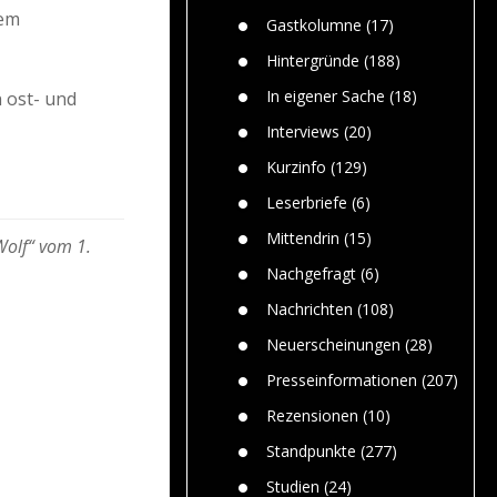
Paolo Mol
n
Gefährlic
nem
Wolf fasz
Gastkolumne
(17)
Wolfs ge
dem Men
Hintergründe
(188)
Jim Bran
In eigener Sache
(18)
n ost- und
Warum W
Mensche
Interviews
(20)
gelegentl
Kurzinfo
(129)
Dr. Frank
Die Jagd,
Leserbriefe
(6)
und die J
Mittendrin
(15)
Wolf“ vom 1.
Nachgefragt
(6)
Nachrichten
(108)
Neuerscheinungen
(28)
Presseinformationen
(207)
Rezensionen
(10)
Standpunkte
(277)
Studien
(24)