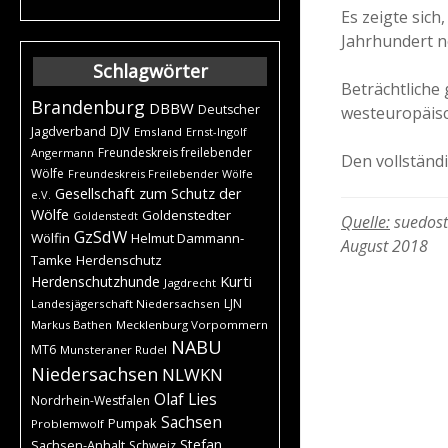
Es zeigte sich
Jahrhundert n
Schlagwörter
Beträchtliche 
Brandenburg
DBBW
Deutscher
westeuropäisc
DJV
Jagdverband
Emsland
Ernst-Ingolf
Freundeskreis freilebender
Angermann
Den vollständi
Wölfe
Freundeskreis Freilebender Wölfe
Gesellschaft zum Schutz der
e.V.
Wölfe
Goldenstedter
Goldenstedt
Quelle:
suedost
GzSdW
Wölfin
Helmut Dammann-
August 2018
Tamke
Herdenschutz
Kurti
Herdenschutzhunde
Jagdrecht
LJN
Landesjägerschaft Niedersachsen
Markus Bathen
Mecklenburg Vorpommern
NABU
MT6
Munsteraner Rudel
Niedersachsen
NLWKN
Olaf Lies
Nordrhein-Westfalen
Sachsen
Pumpak
Problemwolf
Stefan
Sachsen-Anhalt
Schweiz