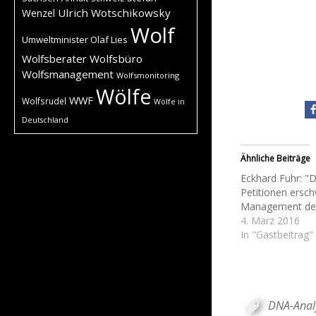
Ulrich Wotschikowsky
Wenzel
Wolf
Umweltminister Olaf Lies
Wolfsberater
Wolfsbüro
Wolfsmanagement
Wolfsmonitoring
Wölfe
WWF
Wolfsrudel
Wölfe in
Deutschland
Ähnliche Beiträge
Eckhard Fuhr: "D
Petitionen ersc
Management der
4. März 2016
In "Gastbeitrag"
DNA-Anal