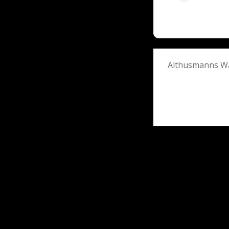
Post
Althusmanns Wa
navigati