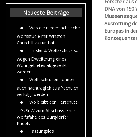
Forscher aus 
Beiträge aus dem
DNA von 150 
Jahr 2015
Neueste Beiträge
Museen sequen
Ausrottung de
Was die niedersächsische
Europas in de
Wolfsstudie mit Winston
Konsequenzen 
Churchill zu tun hat…
Emsland: Wolfsschutz soll
wegen Erweiterung eines
Wohngebietes abgesenkt
werden
Wolfsschützen können
auch nachträglich strafrechtlich
verfolgt werden
Wo bleibt der Tierschutz?
– GzSdW zum Abschuss einer
Wolfsfähe des Burgdorfer
Rudels
Fassungslos